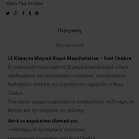
Share This Product
twitter
google-
facebook
tumblr
pinterest
plus
Περιγραφη
Μεταφορικά
12 Κόκκινα Μαγικά Κεριά Manifestation – Root Chakra
Η συσκευασία περιλαμβάνει 12 μικρά κόκκινα κεριά ειδικά
σχεδιασμένα για τελετουργίες ενέργειας, manifestation,
διαλογισμό αλλά και για εργασίες που αφορούν το Root
Chakra.
Το κόκκινο χρώμα συμβολίζει τη σταθερότητα, τη δύναμη, τη
θέληση και την ενέργεια της γείωσης.
Αυτά τα κεριά είναι ιδανικά για:
• ενδυνάμωση προσωπικής ενέργειας
• επαναφορά ισορροπίας στο Root Chakra