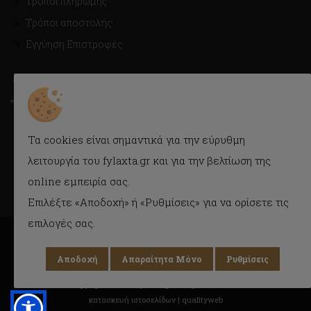
Τρόποι πληρωμής
Τρόποι αποστολής
Εγγύηση Επιστροφές
ΤΡΟΠΟΙ ΑΠΟΣΤΟΛΗΣ
Με Courier εύκολα και γρήγορα στην πόρτα σας.
Τα cookies είναι σημαντικά για την εύρυθμη
Δυνατότητα παραλαβής και από το κατάστημα.
λειτουργία του fylaxta.gr και για την βελτίωση της
online εμπειρία σας.
Επιλέξτε «Αποδοχή» ή «Ρυθμίσεις» για να ορίσετε τις
επιλογές σας.
Αποδοχή
Απαραίτητα Μόνο
Ρυθμίσεις
Copyright © 2018 Fylaxta.gr
All rights reserved
κατασκευή ιστοσελίδων |
qualityweb