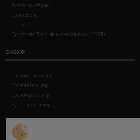
Συχνές ερωτήσεις
Όροι χρήσης
Cookies
Προστασία Προσωπικών δεδομένων (GDPR)
E-SHOP
Τρόποι παραγγελίας
Τρόποι πληρωμής
Τρόποι αποστολής
Εγγύηση Επιστροφές
ΤΡΟΠΟΙ ΑΠΟΣΤΟΛΗΣ