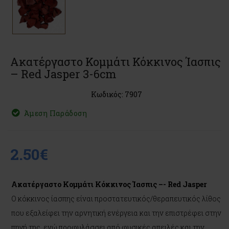
Ακατέργαστο Κομμάτι Κόκκινος Ίασπις
– Red Jasper 3-6cm
Κωδικός: 7907
Άμεση Παράδοση
2.50€
Ακατέργαστο Κομμάτι Κόκκινος Ίασπις –- Red Jasper
Ο κόκκινος ίασπης είναι προστατευτικός/θεραπευτικός λίθος
που εξαλείφει την αρνητική ενέργεια και την επιστρέφει στην
πηγή της, ενώ προφυλάσσει από φυσικές απειλές και την