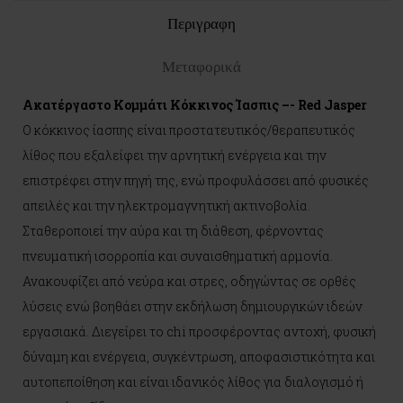
Περιγραφη
Μεταφορικά
Ακατέργαστο Κομμάτι Κόκκινος Ίασπις –- Red Jasper
Ο κόκκινος ίασπης είναι προστατευτικός/θεραπευτικός
λίθος που εξαλείφει την αρνητική ενέργεια και την
επιστρέφει στην πηγή της, ενώ προφυλάσσει από φυσικές
απειλές και την ηλεκτρομαγνητική ακτινοβολία.
Σταθεροποιεί την αύρα και τη διάθεση, φέρνοντας
πνευματική ισορροπία και συναισθηματική αρμονία.
Ανακουφίζει από νεύρα και στρες, οδηγώντας σε ορθές
λύσεις ενώ βοηθάει στην εκδήλωση δημιουργικών ιδεών
εργασιακά. Διεγείρει το chi προσφέροντας αντοχή, φυσική
δύναμη και ενέργεια, συγκέντρωση, αποφασιστικότητα και
αυτοπεποίθηση και είναι ιδανικός λίθος για διαλογισμό ή