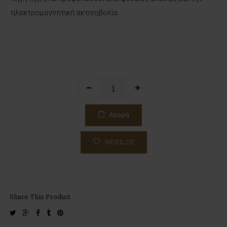
ηλεκτρομαγνητική ακτινοβολία.
Αγορά
WISHLIST
Share This Product
twitter
google-
facebook
tumblr
pinterest
plus