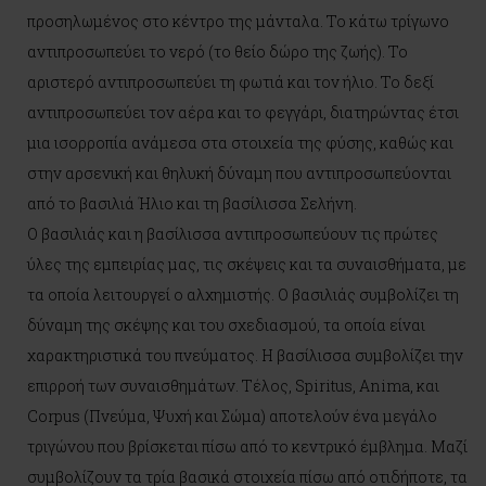
προσηλωμένος στο κέντρο της μάνταλα. Το κάτω τρίγωνο
αντιπροσωπεύει το νερό (το θείο δώρο της ζωής). Το
αριστερό αντιπροσωπεύει τη φωτιά και τον ήλιο. Το δεξί
αντιπροσωπεύει τον αέρα και το φεγγάρι, διατηρώντας έτσι
μια ισορροπία ανάμεσα στα στοιχεία της φύσης, καθώς και
στην αρσενική και θηλυκή δύναμη που αντιπροσωπεύονται
από το βασιλιά Ήλιο και τη βασίλισσα Σελήνη.
O βασιλιάς και η βασίλισσα αντιπροσωπεύουν τις πρώτες
ύλες της εμπειρίας μας, τις σκέψεις και τα συναισθήματα, με
τα οποία λειτουργεί ο αλχημιστής. Ο βασιλιάς συμβολίζει τη
δύναμη της σκέψης και του σχεδιασμού, τα οποία είναι
χαρακτηριστικά του πνεύματος. Η βασίλισσα συμβολίζει την
επιρροή των συναισθημάτων. Τέλος, Spiritus, Anima, και
Corpus (Πνεύμα, Ψυχή και Σώμα) αποτελούν ένα μεγάλο
τριγώνου που βρίσκεται πίσω από το κεντρικό έμβλημα. Μαζί
συμβολίζουν τα τρία βασικά στοιχεία πίσω από οτιδήποτε, τα