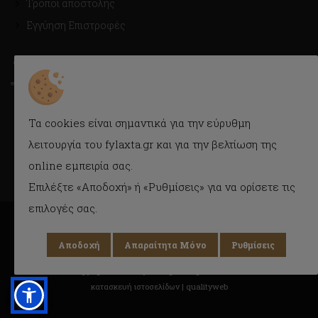
Τρόποι αποστολής
Εγγύηση Επιστροφές
ΤΡΟΠΟΙ ΑΠΟΣΤΟΛΗΣ
Με Courier εύκολα και γρήγορα στην πόρτα σας.
Τα cookies είναι σημαντικά για την εύρυθμη
Δυνατότητα παραλαβής και από το κατάστημα.
λειτουργία του fylaxta.gr και για την βελτίωση της
online εμπειρία σας.
Επιλέξτε «Αποδοχή» ή «Ρυθμίσεις» για να ορίσετε τις
επιλογές σας.
Αποδοχή
Απαραίτητα Μόνο
Ρυθμίσεις
Copyright © 2018 Fylaxta.gr
All rights reserved
κατασκευή ιστοσελίδων |
qualityweb