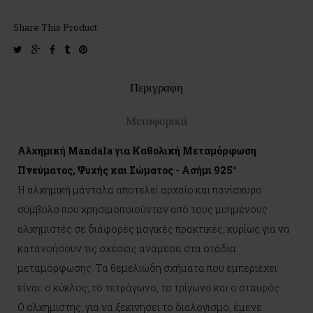
Share This Product
twitter
google-
facebook
tumblr
pinterest
plus
Περιγραφη
Μεταφορικά
Αλχημική Mandala για Καθολική Μεταμόρφωση
Πνεύματος, Ψυχής και Σώματος - Ασήμι 925°
Η αλχημική μάνταλα αποτελεί αρχαίο και πανίσχυρο
σύμβολο που χρησιμοποιούνταν από τους μυημένους
αλχημιστές σε διάφορες μαγικές πρακτικές, κυρίως για να
κατανοήσουν τις σχέσεις ανάμεσα στα στάδια
μεταμόρφωσης. Τα θεμελιώδη σχήματα που εμπεριέχει
είναι: ο κύκλος, το τετράγωνο, το τρίγωνο και ο σταυρός.
Ο αλχημιστής, για να ξεκινήσει το διαλογισμό, έμενε