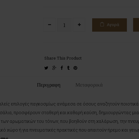
Αγορά
Share This Product
twitter
google-
facebook
tumblr
pinterest
plus
Περιγραφη
Μεταφορικά
μοφιλείς επιλογές παγκοσμίως ανάμεσα σε όσους αναζητούν ποιοτι
ασάλια, προσφέρουν σταθερή και καθαρή καύση, δημιουργώντας μι
ία των αρωματικών του τόνων, που βοηθούν στη χαλάρωση, την πνευ
ατικό χώρο ή για πνευματικές πρακτικές που απαιτούν ήρεμο και γει
ύσης