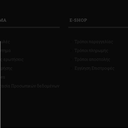
ΙΜΑ
E-SHOP
ουλές
Τρόποι παραγγελίας
στημα
Τρόποι πληρωμής
ς ερωτήσεις
Τρόποι αποστολής
χρήσης
Εγγύηση Επιστροφές
ies
τασία Προσωπικών δεδομένων