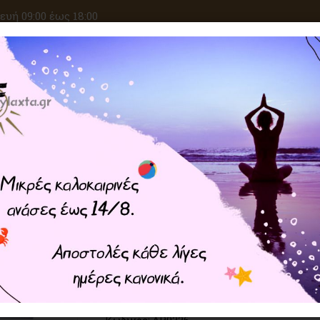
υή 09:00 έως 18:00
ΑΝΑΖΗΤΗΣΗ
ΙΚΕΣ ΕΠΙΘΥΜΙΕΣ
ΚΡΥΣΤΑΛΛΟΘΕΡΑΠΕΙΑ
ΜΑΓΙΚΑ ΣΥΝ
Home
ΑΡΩΜΑΤΟΘΕΡΑΠΕΙΑ
Αρωματι
Αρωματικά Sticks Aromathe