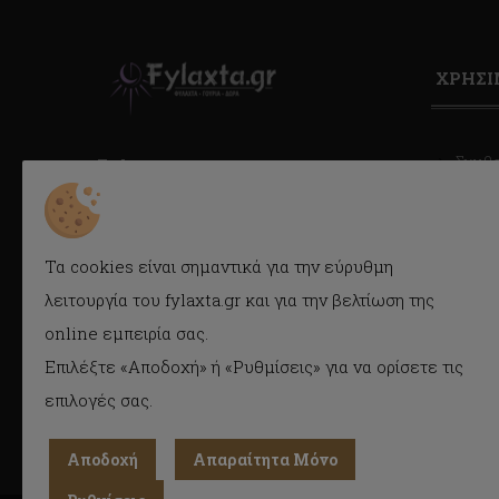
ΧΡΗΣ
Συμβ
Fylaxta.gr
Κατά
E-mail: info@fylaxta.gr
Τηλ.: 2104946166
Συχνέ
Τηλ./Fax: 2104941483
Τα cookies είναι σημαντικά για την εύρυθμη
Όροι 
Κρέμου 116, Καλλιθέα, Αθήνα
λειτουργία του fylaxta.gr και για την βελτίωση της
Cook
online εμπειρία σας.
Προσ
(GDPR)
ΓΕΜΗ : 056925409000
Επιλέξτε «Αποδοχή» ή «Ρυθμίσεις» για να ορίσετε τις
επιλογές σας.
Αποδοχή
Απαραίτητα Μόνο