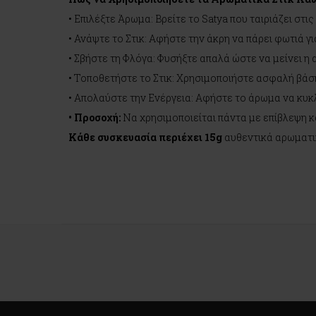
• Επιλέξτε Άρωμα: Βρείτε το Satya που ταιριάζει στι
• Ανάψτε το Στικ: Αφήστε την άκρη να πάρει φωτιά γ
• Σβήστε τη Φλόγα: Φυσήξτε απαλά ώστε να μείνει η
• Τοποθετήστε το Στικ: Χρησιμοποιήστε ασφαλή βάσ
• Απολαύστε την Ενέργεια: Αφήστε το άρωμα να κυκ
• Προσοχή:
Να χρησιμοποιείται πάντα με επίβλεψη κ
Κάθε συσκευασία περιέχει 15g
αυθεντικά αρωματικά