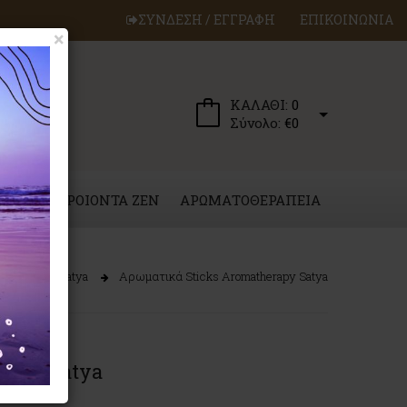
ΣΥΝΔΕΣΗ / ΕΓΓΡΑΦΗ
ΕΠΙΚΟΙΝΩΝΙΑ
×
ΚΑΛΑΘΙ:
0
Σύνολο:
€0
ΕΡΓΑ
ΠΡΟΙΟΝΤΑ ZEN
ΑΡΩΜΑΤΟΘΕΡΑΠΕΙΑ
κά Sticks Satya
Αρωματικά Sticks Aromatherapy Satya
rapy Satya