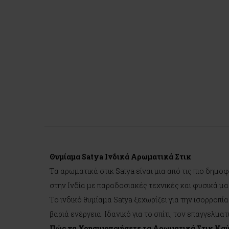
Θυμίαμα Satya Ινδικά Αρωματικά Στικ
Τα αρωματικά στικ Satya είναι μια από τις πιο δη
στην Ινδία με παραδοσιακές τεχνικές και φυσικά μ
Το ινδικό θυμίαμα Satya ξεχωρίζει για την ισορροπ
βαριά ενέργεια. Ιδανικό για το σπίτι, τον επαγγελμ
Πώς να Χρησιμοποιήσετε τα Αρωματικά Στικ Κα