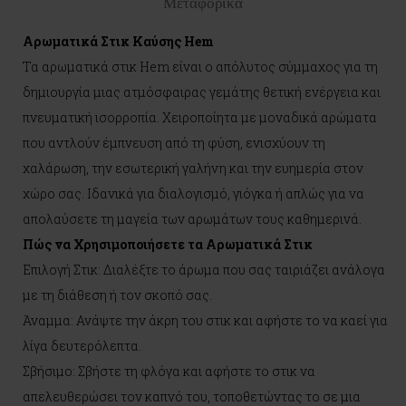
Μεταφορικά
Αρωματικά Στικ Καύσης Hem
Τα αρωματικά στικ Hem είναι ο απόλυτος σύμμαχος για τη
δημιουργία μιας ατμόσφαιρας γεμάτης θετική ενέργεια και
πνευματική ισορροπία. Χειροποίητα με μοναδικά αρώματα
που αντλούν έμπνευση από τη φύση, ενισχύουν τη
χαλάρωση, την εσωτερική γαλήνη και την ευημερία στον
χώρο σας. Ιδανικά για διαλογισμό, γιόγκα ή απλώς για να
απολαύσετε τη μαγεία των αρωμάτων τους καθημερινά.
Πώς να Χρησιμοποιήσετε τα Αρωματικά Στικ
Επιλογή Στικ: Διαλέξτε το άρωμα που σας ταιριάζει ανάλογα
με τη διάθεση ή τον σκοπό σας.
Άναμμα: Ανάψτε την άκρη του στικ και αφήστε το να καεί για
λίγα δευτερόλεπτα.
Σβήσιμο: Σβήστε τη φλόγα και αφήστε το στικ να
απελευθερώσει τον καπνό του, τοποθετώντας το σε μια