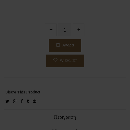
Αγορά
WISHLIST
Share This Product
twitter
google-
facebook
tumblr
pinterest
plus
Περιγραφη