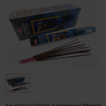
Αρωματικά Sticks Αρχάγγελος Μιχαήλ