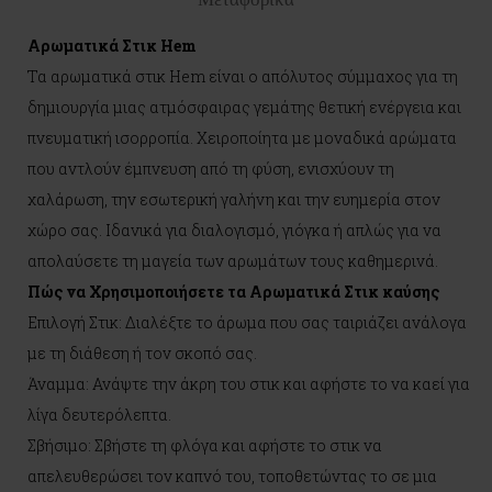
Αρωματικά Στικ Hem
Τα αρωματικά στικ Hem είναι ο απόλυτος σύμμαχος για τη
δημιουργία μιας ατμόσφαιρας γεμάτης θετική ενέργεια και
πνευματική ισορροπία. Χειροποίητα με μοναδικά αρώματα
που αντλούν έμπνευση από τη φύση, ενισχύουν τη
χαλάρωση, την εσωτερική γαλήνη και την ευημερία στον
χώρο σας. Ιδανικά για διαλογισμό, γιόγκα ή απλώς για να
απολαύσετε τη μαγεία των αρωμάτων τους καθημερινά.
Πώς να Χρησιμοποιήσετε τα Αρωματικά Στικ καύσης
Επιλογή Στικ: Διαλέξτε το άρωμα που σας ταιριάζει ανάλογα
με τη διάθεση ή τον σκοπό σας.
Άναμμα: Ανάψτε την άκρη του στικ και αφήστε το να καεί για
λίγα δευτερόλεπτα.
Σβήσιμο: Σβήστε τη φλόγα και αφήστε το στικ να
απελευθερώσει τον καπνό του, τοποθετώντας το σε μια