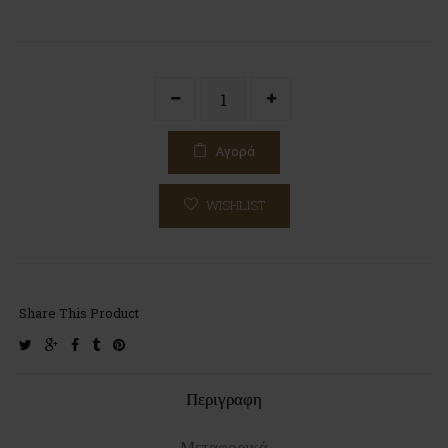
Αγορά
WISHLIST
Share This Product
twitter
google-
facebook
tumblr
pinterest
plus
Περιγραφη
Μεταφορικά