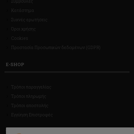
Συμβουλές
Κατάστημα
Συχνές ερωτήσεις
Όροι χρήσης
Cookies
Προστασία Προσωπικών δεδομένων (GDPR)
E-SHOP
Τρόποι παραγγελίας
Τρόποι πληρωμής
Τρόποι αποστολής
Εγγύηση Επιστροφές
ΤΡΟΠΟΙ ΑΠΟΣΤΟΛΗΣ