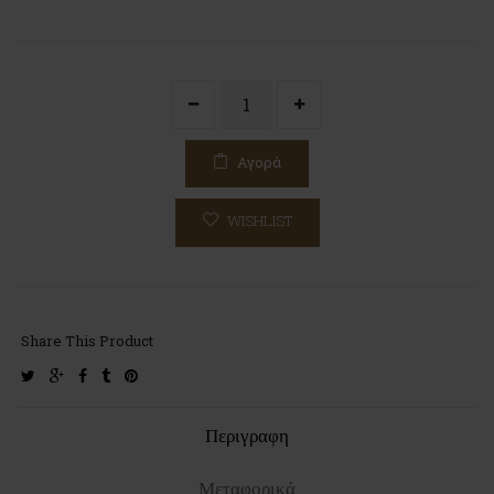
Αγορά
WISHLIST
Share This Product
twitter
google-
facebook
tumblr
pinterest
plus
Περιγραφη
Μεταφορικά