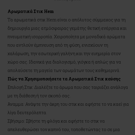
Αρωματικά Στικ Hem
Τα αρωματικά στικ Hem είναι ο απόλυτος σύμμαχος για τη
δημιουργία μιας ατμόσφαιρας γεμάτης θετική ενέργεια και
πνευματική ισορροπία. Χειροποίητα με μοναδικά αρώματα
που αντλούν έμπνευση από τη φύση, ενισχύουν τη
χαλάρωση, την εσωτερική γαλήνη και την ευημερία στον
χώρο σας. Ιδανικά για διαλογισμό, γιόγκα ή απλώς για να
απολαύσετε τη μαγεία των αρωμάτων τους καθημερινά.
Πώς να Χρησιμοποιήσετε τα Αρωματικά Στικ καύσης
Επιλογή Στικ: Διαλέξτε το άρωμα που σας ταιριάζει ανάλογα
με τη διάθεση ή τον σκοπό σας.
Άναμμα: Ανάψτε την άκρη του στικ και αφήστε το να καεί για
λίγα δευτερόλεπτα.
Σβήσιμο: Σβήστε τη φλόγα και αφήστε το στικ να
απελευθερώσει τον καπνό του, τοποθετώντας το σε μια