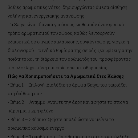
βαθιές αρωματικές νότες, δημιουργώντας άμεσα αίσθηση
γαλήνης και ενεργειακής ανανέωσης.
Τα Satya είναι ιδανικά για όσους επιθυμούν έναν φυσικό
τρόπο αρωματισμού του χώρου, καθώς λειτουργούν
εξαιρετικά σε στιγμές χαλάρωσης, συγκέντρωσης, γιόγκα ή
διαλογισμού. Το ινδικό θυμίαμα της σειράς ξεχωρίζει για την
ποιότητα και τη διάρκεια του αρώματός του, προσφέροντας
μια ολοκληρωμένη εμπειρία αρωματοθεραπείας.
Πώς να Χρησιμοποιήσετε τα Αρωματικά Στικ Καύσης
• Βήμα 1 – Επιλογή: Διαλέξτε το άρωμα Satya που ταιριάζει
στη διάθεσή σας.
• Βήμα 2 – Άναμμα: Ανάψτε την άκρη και αφήστε το στικ να
πάρει μια μικρή φλόγα.
• Βήμα 3 – Σβήσιμο: Σβήστε απαλά ώστε να μείνει το
αρωματικό καύσιμο ενεργό.
• Βήμα 4 – Τοποθέτηση: Τοποθετήστε το στικ σε κατάλληλη