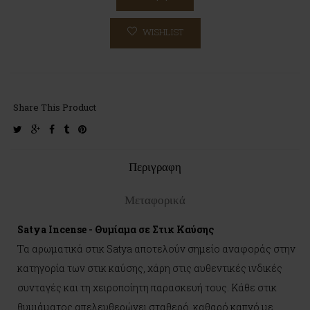
WISHLIST
Share This Product
twitter
google-
facebook
tumblr
pinterest
plus
Περιγραφη
Μεταφορικά
Satya Incense - Θυμίαμα σε Στικ Καύσης
Τα αρωματικά στικ Satya αποτελούν σημείο αναφοράς στην
κατηγορία των στικ καύσης, χάρη στις αυθεντικές ινδικές
συνταγές και τη χειροποίητη παρασκευή τους. Κάθε στικ
θυμιάματος απελευθερώνει σταθερό, καθαρό καπνό με