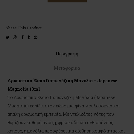
Share This Product
twitter
google-
facebook
tumblr
pinterest
plus
Περιγραφη
Μεταφορικά
Αρωματικό Έλαιο Γιαπωνέζικη Μανόλια – Japanese
Magnolia 10ml
Το Αρωματικό Έλαιο Γιαπωνέζικη Μανόλια (Japanese
Magnolia) χαρίζει στον χώρο μια φίνα, λουλουδένια και
απαλή αρωματική εμπειρία. Με ντελικάτες νότες που
θυμίζουν καθαρή άνοιξη, φρεσκάδα και ανθισμένους
κήπους, η μανόλια προσφέρει μια αίσθηση κομψότητας και