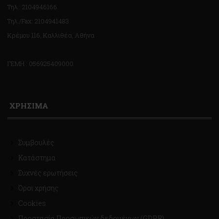
Τηλ.: 2104946166
Τηλ./Fax: 2104941483
Κρέμου 116, Καλλιθέα, Αθήνα
ΓΕΜΗ : 056925409000
ΧΡΗΣΙΜΑ
Συμβουλές
Κατάστημα
Συχνές ερωτήσεις
Όροι χρήσης
Cookies
Προστασία Προσωπικών δεδομένων (GDPR)