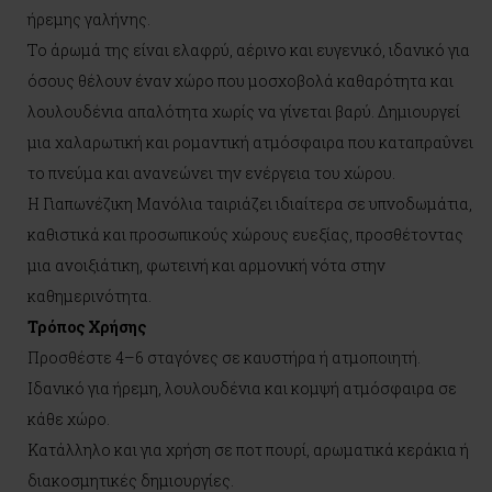
ήρεμης γαλήνης.
Το άρωμά της είναι ελαφρύ, αέρινο και ευγενικό, ιδανικό για
όσους θέλουν έναν χώρο που μοσχοβολά καθαρότητα και
λουλουδένια απαλότητα χωρίς να γίνεται βαρύ. Δημιουργεί
μια χαλαρωτική και ρομαντική ατμόσφαιρα που καταπραΰνει
το πνεύμα και ανανεώνει την ενέργεια του χώρου.
Η Γιαπωνέζικη Μανόλια ταιριάζει ιδιαίτερα σε υπνοδωμάτια,
καθιστικά και προσωπικούς χώρους ευεξίας, προσθέτοντας
μια ανοιξιάτικη, φωτεινή και αρμονική νότα στην
καθημερινότητα.
Τρόπος Χρήσης
Προσθέστε 4–6 σταγόνες σε καυστήρα ή ατμοποιητή.
Ιδανικό για ήρεμη, λουλουδένια και κομψή ατμόσφαιρα σε
κάθε χώρο.
Κατάλληλο και για χρήση σε ποτ πουρί, αρωματικά κεράκια ή
διακοσμητικές δημιουργίες.