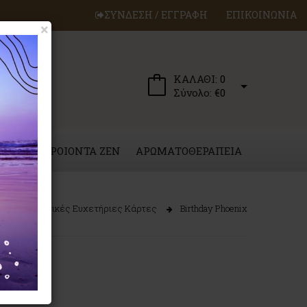
ΣΥΝΔΕΣΗ / ΕΓΓΡΑΦΗ
ΕΠΙΚΟΙΝΩΝΙΑ
×
ΚΑΛΑΘΙ:
0
Σύνολο:
€0
ΕΡΓΑ
ΠΡΟΙΟΝΤΑ ZEN
ΑΡΩΜΑΤΟΘΕΡΑΠΕΙΑ
Συλλεκτικές Ευχετήριες Κάρτες
Birthday Phoenix