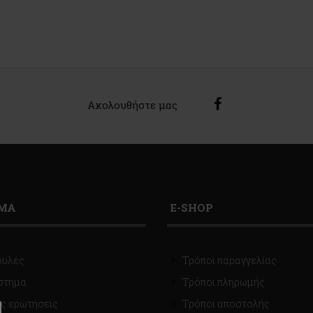
Ακολουθήστε μας
ΙΜΑ
E-SHOP
ουλές
Τρόποι παραγγελίας
στημα
Τρόποι πληρωμής
ς ερωτήσεις
Τρόποι αποστολής