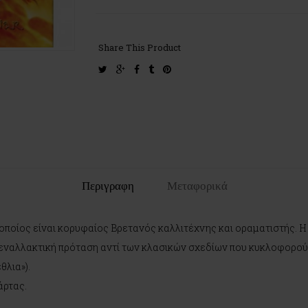
Share This Product
twitter
google-
facebook
tumblr
pinterest
plus
Περιγραφη
Μεταφορικά
ο οποίος είναι κορυφαίος Βρετανός καλλιτέχνης και οραματιστής. 
κή εναλλακτική πρόταση αντί των κλασικών σχεδίων που κυκλοφορο
θλια»).
άρτας.