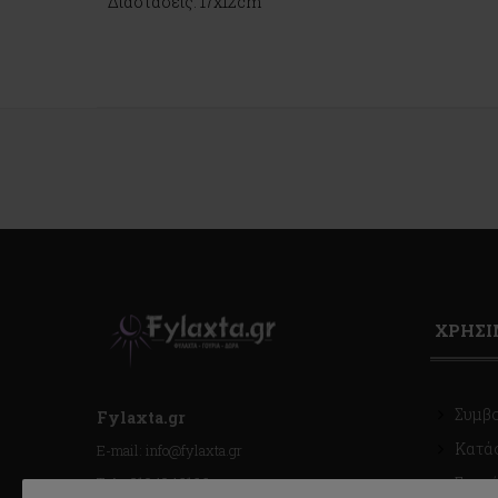
Διαστάσεις: 17x12cm
ΧΡΗΣ
Συμβ
Fylaxta.gr
Κατά
E-mail: info@fylaxta.gr
Τηλ.: 2104946166
Συχνέ