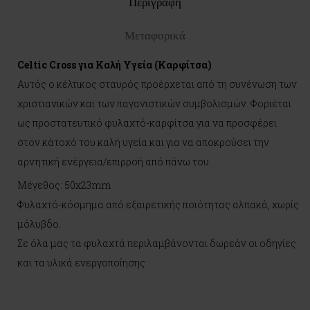
Περιγραφη
Μεταφορικά
Celtic Cross για Καλή Υγεία (Καρφίτσα)
Αυτός ο κέλτικος σταυρός προέρχεται από τη συνένωση των
χριστιανικών και των παγανιστικών συμβολισμών. Φοριέται
ως προστατευτικό φυλαχτό-καρφίτσα για να προσφέρει
στον κάτοχό του καλή υγεία και για να αποκρούσει την
αρνητική ενέργεια/επιρροή από πάνω του.
Μέγεθος: 50x23mm
Φυλαχτό-κόσμημα από εξαιρετικής ποιότητας αλπακά, χωρίς
μόλυβδο.
Σε όλα μας τα φυλαχτά περιλαμβάνονται δωρεάν οι οδηγίες
και τα υλικά ενεργοποίησης.