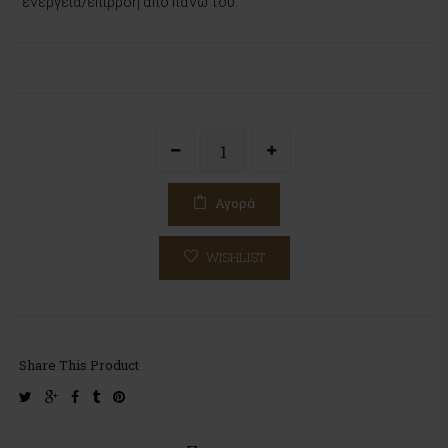
ενέργεια/επιρροή από πάνω του.
Αγορά
WISHLIST
Share This Product
twitter
google-
facebook
tumblr
pinterest
plus