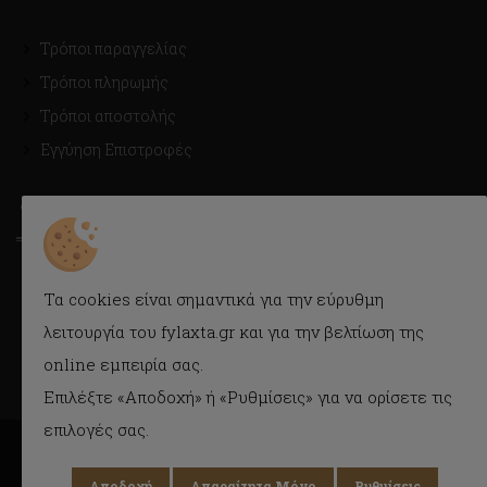
Τρόποι παραγγελίας
Τρόποι πληρωμής
Τρόποι αποστολής
Εγγύηση Επιστροφές
ΤΡΟΠΟΙ ΑΠΟΣΤΟΛΗΣ
Με Courier εύκολα και γρήγορα στην πόρτα σας.
Τα cookies είναι σημαντικά για την εύρυθμη
Δυνατότητα παραλαβής και από το κατάστημα.
λειτουργία του fylaxta.gr και για την βελτίωση της
online εμπειρία σας.
Επιλέξτε «Αποδοχή» ή «Ρυθμίσεις» για να ορίσετε τις
επιλογές σας.
Αποδοχή
Απαραίτητα Μόνο
Ρυθμίσεις