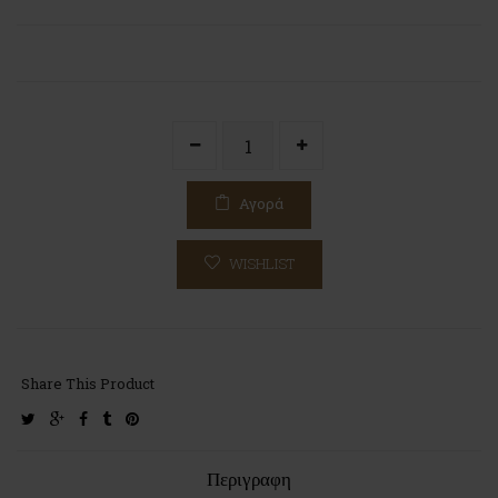
Αγορά
WISHLIST
Share This Product
twitter
google-
facebook
tumblr
pinterest
plus
Περιγραφη