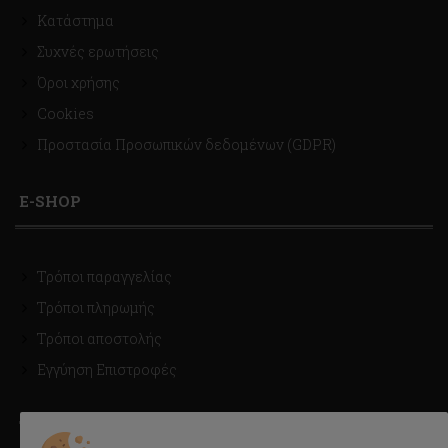
Κατάστημα
Συχνές ερωτήσεις
Όροι χρήσης
Cookies
Προστασία Προσωπικών δεδομένων (GDPR)
E-SHOP
Τρόποι παραγγελίας
Τρόποι πληρωμής
Τρόποι αποστολής
Εγγύηση Επιστροφές
ΤΡΟΠΟΙ ΑΠΟΣΤΟΛΗΣ