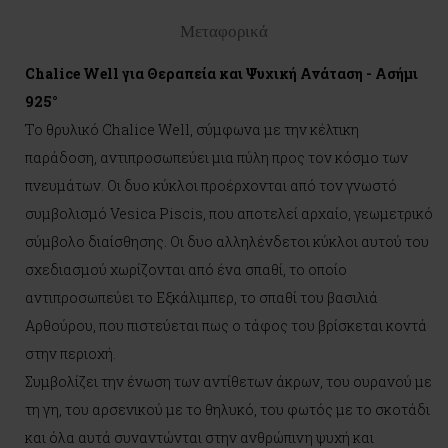
Μεταφορικά
Chalice Well για Θεραπεία και Ψυχική Ανάταση - Ασήμι
925°
Το θρυλικό Chalice Well, σύμφωνα με την κέλτικη
παράδοση, αντιπροσωπεύει μια πύλη προς τον κόσμο των
πνευμάτων. Οι δυο κύκλοι προέρχονται από τον γνωστό
συμβολισμό Vesica Piscis, που αποτελεί αρχαίο, γεωμετρικό
σύμβολο διαίσθησης. Οι δυο αλληλένδετοι κύκλοι αυτού του
σχεδιασμού χωρίζονται από ένα σπαθί, το οποίο
αντιπροσωπεύει το Εξκάλιμπερ, το σπαθί του βασιλιά
Αρθούρου, που πιστεύεται πως ο τάφος του βρίσκεται κοντά
στην περιοχή.
Συμβολίζει την ένωση των αντίθετων άκρων, του ουρανού με
τη γη, του αρσενικού με το θηλυκό, του φωτός με το σκοτάδι
και όλα αυτά συναντώνται στην ανθρώπινη ψυχή και