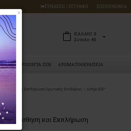
ΣΥΝΔΕΣΗ / ΕΓΓΡΑΦΗ
ΕΠΙΚΟΙΝΩΝΙΑ
×
ΚΑΛΑΘΙ:
0
Σύνολο:
€0
ΕΡΓΑ
ΠΡΟΙΟΝΤΑ ZEN
ΑΡΩΜΑΤΟΘΕΡΑΠΕΙΑ
 Διαίσθηση και Εκπλήρωση Ερωτικής Επιθυμίας – Ασήμι 925°
για Διαίσθηση και Εκπλήρωση
925°