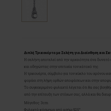
Διπλή Τρικουέρτα με Σελήνη για Διαίσθηση και Ε
Η σελήνη αποτελεί από την αρχαιότητα ένα δυνατό 
και οδηγώντας στην επιτυχία τον κάτοχό της.
Η τρικουέρτα, σύμβολο για τον κύκλο του χρόνου και
φοράει στη λήψη ορθών αποφάσεων και στην αποφυ
Το συγκεκριμένο φυλαχτό λέγεται ότι θα σας βοηθή
από την επίτευξη των στόχων σας, αλλά και θα διευρ
Μέγεθος: 3cm
Φυλαχτό-κόσμημα από ασήμι 925°.