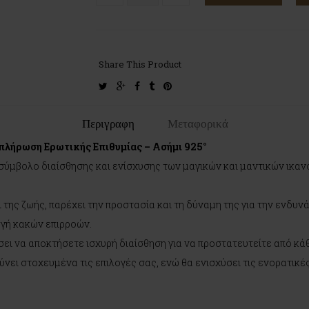
Share This Product
twitter
google-
facebook
tumblr
pinterest
plus
Περιγραφη
Μεταφορικά
κπλήρωση Ερωτικής Επιθυμίας – Ασήμι 925°
σύμβολο διαίσθησης και ενίσχυσης των μαγικών και μαντικών ικα
 της ζωής, παρέχει την προστασία και τη δύναμη της για την ενδυ
γή κακών επιρροών.
σει να αποκτήσετε ισχυρή διαίσθηση για να προστατευτείτε από κά
ύνει στοχευμένα τις επιλογές σας, ενώ θα ενισχύσει τις ενορατικέ