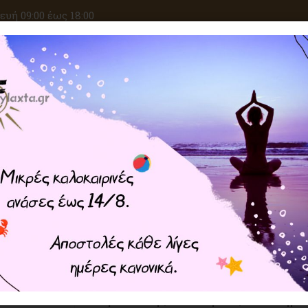
υή 09:00 έως 18:00
ΑΝΑΖΗΤΗΣΗ
ΙΚΕΣ ΕΠΙΘΥΜΙΕΣ
ΚΡΥΣΤΑΛΛΟΘΕΡΑΠΕΙΑ
ΜΑΓΙΚΑ ΣΥΝ
ΦΥΛΑΧΤΑ
Κέλτικη Μαγεία
Διπλή Τρικουέρτα με Σελήνη για
Διπλή Τρικουέρτα με Σελήνη 
Ερωτικής Επιθυμίας – Ασήμι 