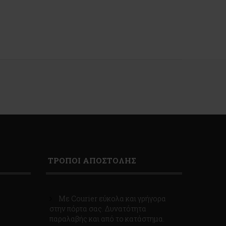
ΤΡΟΠΟΙ ΑΠΟΣΤΟΛΗΣ
Με Courier εύκολα και γρήγορα
στην πόρτα σας. Δυνατότητα
παραλαβής και από το κατάστημα.