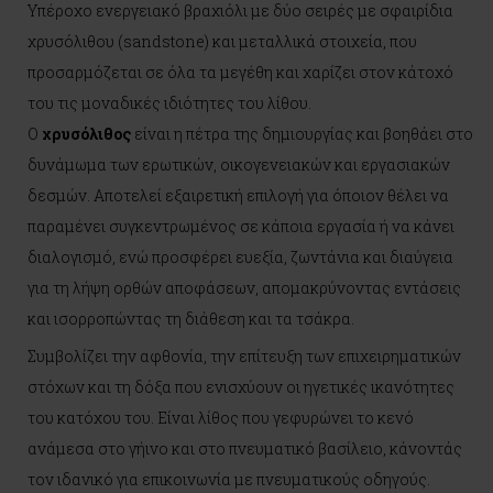
Υπέροχο ενεργειακό βραχιόλι με δύο σειρές με σφαιρίδια
χρυσόλιθου (sandstone) και μεταλλικά στοιχεία, που
προσαρμόζεται σε όλα τα μεγέθη και χαρίζει στον κάτοχό
του τις μοναδικές ιδιότητες του λίθου.
Ο
χρυσόλιθος
είναι η πέτρα της δημιουργίας και βοηθάει στο
δυνάμωμα των ερωτικών, οικογενειακών και εργασιακών
δεσμών. Αποτελεί εξαιρετική επιλογή για όποιον θέλει να
παραμένει συγκεντρωμένος σε κάποια εργασία ή να κάνει
διαλογισμό, ενώ προσφέρει ευεξία, ζωντάνια και διαύγεια
για τη λήψη ορθών αποφάσεων, απομακρύνοντας εντάσεις
και ισορροπώντας τη διάθεση και τα τσάκρα.
Συμβολίζει την αφθονία, την επίτευξη των επιχειρηματικών
στόχων και τη δόξα που ενισχύουν οι ηγετικές ικανότητες
του κατόχου του. Είναι λίθος που γεφυρώνει το κενό
ανάμεσα στο γήινο και στο πνευματικό βασίλειο, κάνοντάς
τον ιδανικό για επικοινωνία με πνευματικούς οδηγούς.