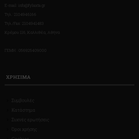
E-mail: info@fylaxta.gr
Τηλ.: 2104946166
Τηλ./Fax: 2104941483
Κρέμου 116, Καλλιθέα, Αθήνα
ΓΕΜΗ : 056925409000
ΧΡΗΣΙΜΑ
Συμβουλές
Κατάστημα
Συχνές ερωτήσεις
Όροι χρήσης
Cookies