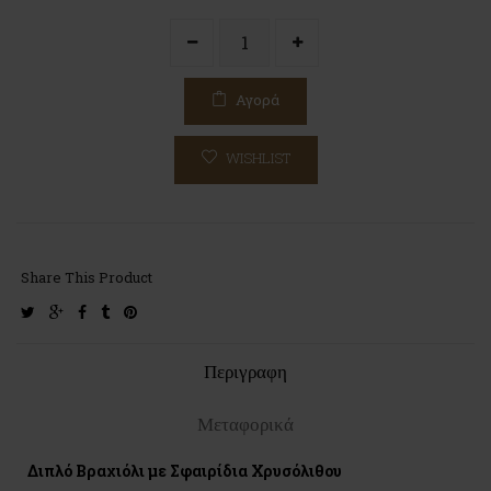
Αγορά
WISHLIST
Share This Product
twitter
google-
facebook
tumblr
pinterest
plus
Περιγραφη
Μεταφορικά
Διπλό Βραχιόλι με Σφαιρίδια Χρυσόλιθου