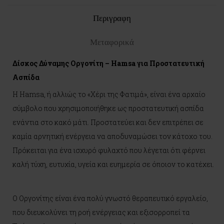
Περιγραφη
Μεταφορικά
Δίσκος Δύναμης Οργονίτη – Hamsa για Προστατευτική
Ασπίδα
Η Hamsa, ή αλλιώς το «Χέρι της Φατιμά», είναι ένα αρχαίο
σύμβολο που χρησιμοποιήθηκε ως προστατευτική ασπίδα
ενάντια στο κακό μάτι. Προστατεύει και δεν επιτρέπει σε
καμία αρνητική ενέργεια να αποδυναμώσει τον κάτοχο του.
Πρόκειται για ένα ισχυρό φυλαχτό που λέγεται ότι φέρνει
καλή τύχη, ευτυχία, υγεία και ευημερία σε όποιον το κατέχει.
Ο Οργονίτης είναι ένα πολύ γνωστό θεραπευτικό εργαλείο,
που διευκολύνει τη ροή ενέργειας και εξισορροπεί τα