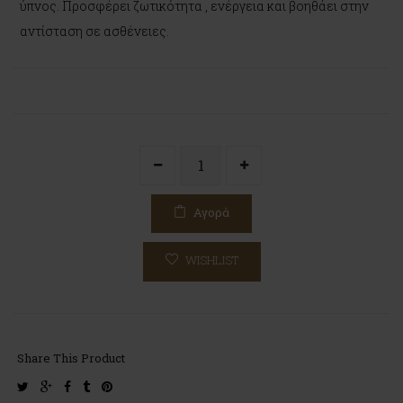
ύπνος. Προσφέρει ζωτικότητα , ενέργεια και βοηθάει στην
αντίσταση σε ασθένειες.
Αγορά
WISHLIST
Share This Product
twitter
google-
facebook
tumblr
pinterest
plus