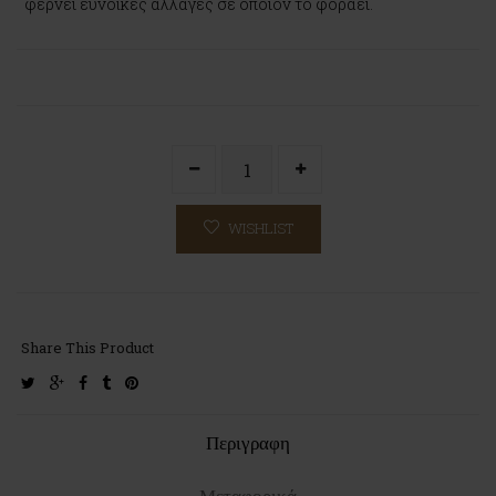
φέρνει ευνοϊκές αλλαγές σε όποιον το φοράει.
WISHLIST
Share This Product
twitter
google-
facebook
tumblr
pinterest
plus
Περιγραφη