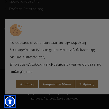
Τρόποι αποστολής
Εγγύηση Επιστροφές
ΤΡΟΠΟΙ ΑΠΟΣΤΟΛΗΣ
Με Courier εύκολα και γρήγορα στην πόρτα σας.
Τα cookies είναι σημαντικά για την εύρυθμη
Δυνατότητα παραλαβής και από το κατάστημα.
λειτουργία του fylaxta.gr και για την βελτίωση της
online εμπειρία σας.
Επιλέξτε «Αποδοχή» ή «Ρυθμίσεις» για να ορίσετε τις
επιλογές σας.
Αποδοχή
Απαραίτητα Μόνο
Ρυθμίσεις
Copyright © 2018 Fylaxta.gr
All rights reserved
κατασκευή ιστοσελίδων |
qualityweb