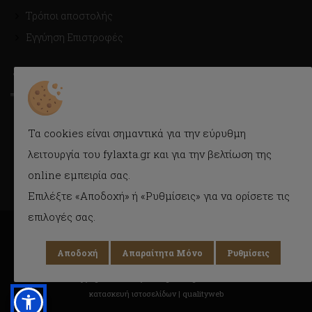
Τρόποι αποστολής
Εγγύηση Επιστροφές
ΤΡΟΠΟΙ ΑΠΟΣΤΟΛΗΣ
Με Courier εύκολα και γρήγορα στην πόρτα σας.
Τα cookies είναι σημαντικά για την εύρυθμη
Δυνατότητα παραλαβής και από το κατάστημα.
λειτουργία του fylaxta.gr και για την βελτίωση της
online εμπειρία σας.
Επιλέξτε «Αποδοχή» ή «Ρυθμίσεις» για να ορίσετε τις
επιλογές σας.
Αποδοχή
Απαραίτητα Μόνο
Ρυθμίσεις
Copyright © 2018 Fylaxta.gr
All rights reserved
κατασκευή ιστοσελίδων |
qualityweb