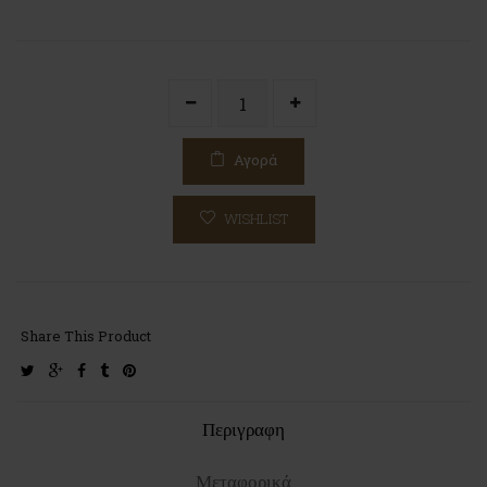
Αγορά
WISHLIST
Share This Product
twitter
google-
facebook
tumblr
pinterest
plus
Περιγραφη
Μεταφορικά