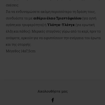
σχέσεις.
Για να ενδυναμώσετε ακόμη περισσότερο τη δράση τους,
συνδυάστε τα με
αιθέριο έλαιο Τριαντάφυλλου
(για αγνή
αγάπη και τρυφερότητα) ή
Υλάνγκ-Υλάνγκ
(για ερωτική
έλξη και πάθος). Μερικές σταγόνες γύρω από το κερί, πριν το
ανάψετε, αρκούν για να αφυπνίσουν την ενέργεια του έρωτα
και της στοργής.
Μέγεθος 14x7,5cm
Ακολουθήστε μας