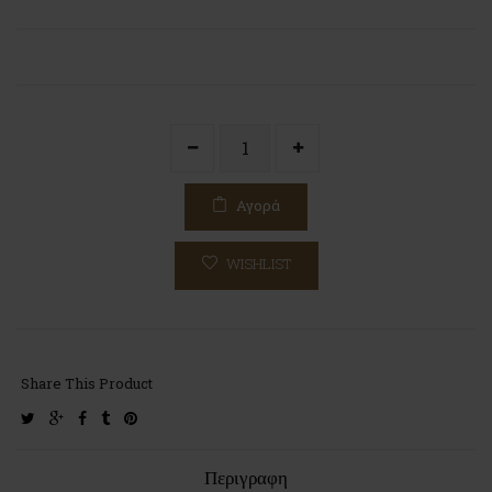
Αγορά
WISHLIST
Share This Product
twitter
google-
facebook
tumblr
pinterest
plus
Περιγραφη