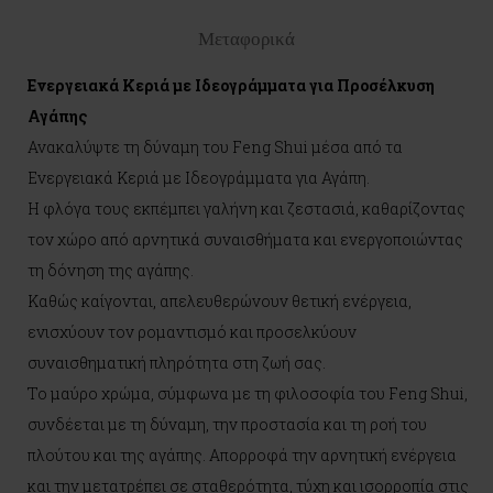
Μεταφορικά
Ενεργειακά Κεριά με Ιδεογράμματα για Προσέλκυση
Αγάπης
Ανακαλύψτε τη δύναμη του Feng Shui μέσα από τα
Ενεργειακά Κεριά με Ιδεογράμματα για Αγάπη.
Η φλόγα τους εκπέμπει γαλήνη και ζεστασιά, καθαρίζοντας
τον χώρο από αρνητικά συναισθήματα και ενεργοποιώντας
τη δόνηση της αγάπης.
Καθώς καίγονται, απελευθερώνουν θετική ενέργεια,
ενισχύουν τον ρομαντισμό και προσελκύουν
συναισθηματική πληρότητα στη ζωή σας.
Το μαύρο χρώμα, σύμφωνα με τη φιλοσοφία του Feng Shui,
συνδέεται με τη δύναμη, την προστασία και τη ροή του
πλούτου και της αγάπης. Απορροφά την αρνητική ενέργεια
και την μετατρέπει σε σταθερότητα, τύχη και ισορροπία στις