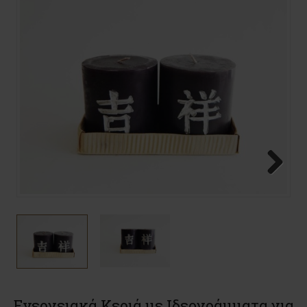
Ενεργειακά Κεριά με Ιδεογράμματα για