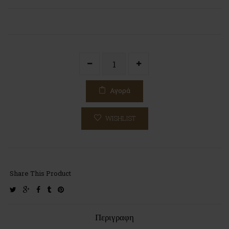
Αγορά
WISHLIST
Share This Product
twitter
google-
facebook
tumblr
pinterest
plus
Περιγραφη