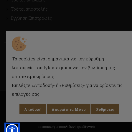
Τρόποι αποστολής
Εγγύηση Επιστροφές
ΤΡΟΠΟΙ ΑΠΟΣΤΟΛΗΣ
Με Courier εύκολα και γρήγορα στην πόρτα σας.
Τα cookies είναι σημαντικά για την εύρυθμη
Δυνατότητα παραλαβής και από το κατάστημα.
λειτουργία του fylaxta.gr και για την βελτίωση της
online εμπειρία σας.
Επιλέξτε «Αποδοχή» ή «Ρυθμίσεις» για να ορίσετε τις
επιλογές σας.
Αποδοχή
Απαραίτητα Μόνο
Ρυθμίσεις
Copyright © 2018 Fylaxta.gr
All rights reserved
κατασκευή ιστοσελίδων |
qualityweb