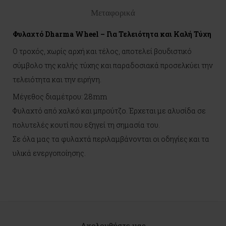
Μεταφορικά
Φυλαχτό Dharma Wheel – Για Τελειότητα και Καλή Τύχη
Ο τροχός, χωρίς αρχή και τέλος, αποτελεί βουδιστικό
σύμβολο της καλής τύχης και παραδοσιακά προσελκύει την
τελειότητα και την ειρήνη.
Μέγεθος διαμέτρου: 28mm
Φυλαχτό από χαλκό και μπρούτζο. Έρχεται με αλυσίδα σε
πολυτελές κουτί που εξηγεί τη σημασία του.
Σε όλα μας τα φυλαχτά περιλαμβάνονται οι οδηγίες και τα
υλικά ενεργοποίησης.
Ακολουθήστε μας