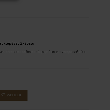
υτυχισμένες Σχέσεις
Amish που παραδοσιακά φοριέται για να προσελκύει
WISHLIST