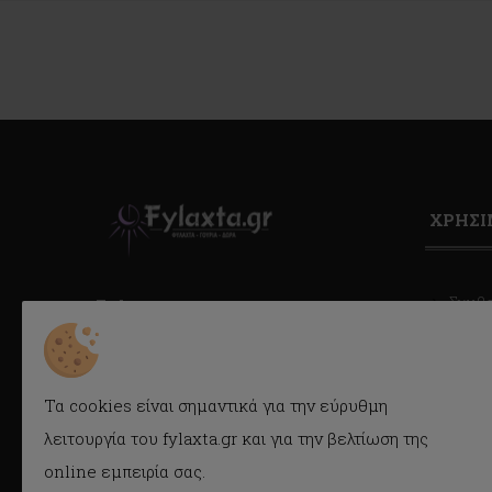
ΧΡΗΣ
Συμβ
Fylaxta.gr
Κατά
E-mail: info@fylaxta.gr
Τηλ.: 2104946166
Συχνέ
Τηλ./Fax: 2104941483
Τα cookies είναι σημαντικά για την εύρυθμη
Όροι 
Κρέμου 116, Καλλιθέα, Αθήνα
λειτουργία του fylaxta.gr και για την βελτίωση της
Cook
online εμπειρία σας.
Προσ