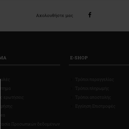
Ακολουθήστε μας
ΙΜΑ
E-SHOP
ουλές
Τρόποι παραγγελίας
στημα
Τρόποι πληρωμής
ς ερωτήσεις
Τρόποι αποστολής
χρήσης
Εγγύηση Επιστροφές
ies
τασία Προσωπικών δεδομένων