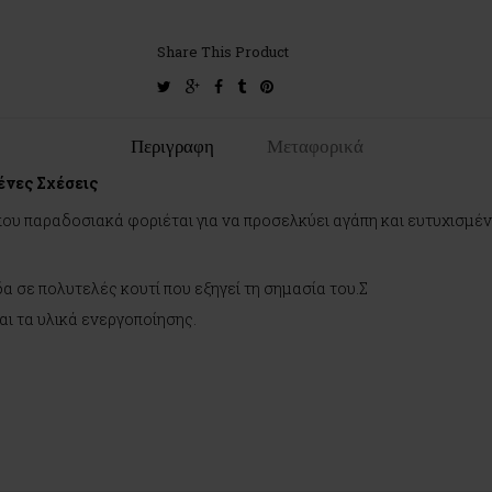
Share This Product
twitter
google-
facebook
tumblr
pinterest
plus
Περιγραφη
Μεταφορικά
ένες Σχέσεις
ου παραδοσιακά φοριέται για να προσελκύει αγάπη και ευτυχισμέν
α σε πολυτελές κουτί που εξηγεί τη σημασία του.Σ
αι τα υλικά ενεργοποίησης.