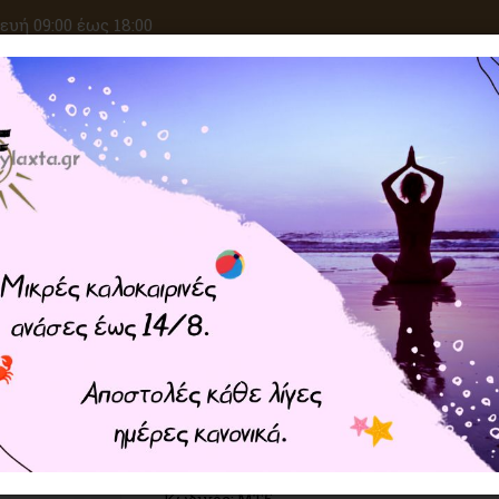
υή 09:00 έως 18:00
ΑΝΑΖΗΤΗΣΗ
ΙΚΕΣ ΕΠΙΘΥΜΙΕΣ
ΚΡΥΣΤΑΛΛΟΘΕΡΑΠΕΙΑ
ΜΑΓΙΚΑ ΣΥΝ
Home
ΦΥΛΑΧΤΑ
Ενεργειακά Φυλαχτά
Φυ
Φυλαχτό Love Talisman – Γι