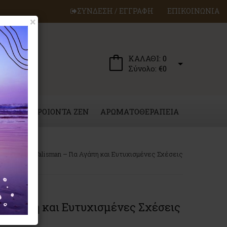
ΣΥΝΔΕΣΗ / ΕΓΓΡΑΦΗ
ΕΠΙΚΟΙΝΩΝΙΑ
×
ΚΑΛΑΘΙ:
0
Σύνολο:
€0
ΕΡΓΑ
ΠΡΟΙΟΝΤΑ ZEN
ΑΡΩΜΑΤΟΘΕΡΑΠΕΙΑ
λαχτό Love Talisman – Για Αγάπη και Ευτυχισμένες Σχέσεις
α Αγάπη και Ευτυχισμένες Σχέσεις