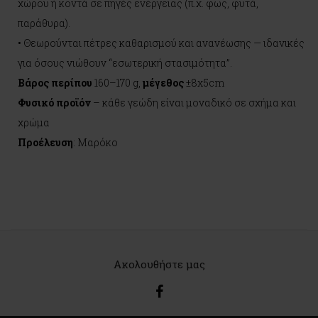
χώρου ή κοντά σε πηγές ενέργειας (π.χ. φως, φυτά,
παράθυρα).
• Θεωρούνται πέτρες καθαρισμού και ανανέωσης — ιδανικές
για όσους νιώθουν “εσωτερική στασιμότητα”.
Βάρος περίπου
160–170 g,
μέγεθος
±8x5cm
Φυσικό προϊόν
– κάθε γεώδη είναι μοναδικό σε σχήμα και
χρώμα
Προέλευση
: Μαρόκο
Ακολουθήστε μας