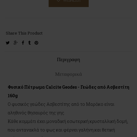
Share This Product
twitter
google-
facebook
tumblr
pinterest
plus
Περιγραφη
Μεταφορικά
Φυσικό Πέτρωμα Calcite Geodes - Γεώδες από Ασβεστίτη
160g
Ο φυσικός γεώδες Ασβεστίτης από το Μαρόκο είναι
αληθινός θησαυρός της γης.
Κάθε κομμάτι έχει μοναδική εσωτερική κρυσταλλική δομή,
που αντανακλά το φως και φέρνει γαλήνη και θετική