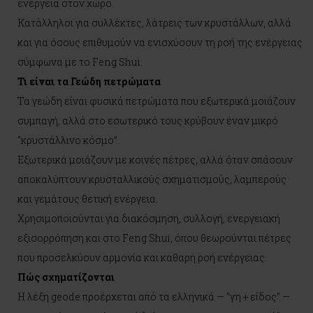
ενέργεια στον χώρο.
Κατάλληλοι για συλλέκτες, λάτρεις των κρυστάλλων, αλλά
και για όσους επιθυμούν να ενισχύσουν τη ροή της ενέργειας
σύμφωνα με το Feng Shui.
Τι είναι τα Γεώδη πετρώματα
Τα γεώδη είναι φυσικά πετρώματα που εξωτερικά μοιάζουν
συμπαγή, αλλά στο εσωτερικό τους κρύβουν έναν μικρό
“κρυστάλλινο κόσμο”.
Εξωτερικά μοιάζουν με κοινές πέτρες, αλλά όταν σπάσουν
αποκαλύπτουν κρυσταλλικούς σχηματισμούς, λαμπερούς
και γεμάτους θετική ενέργεια.
Χρησιμοποιούνται για διακόσμηση, συλλογή, ενεργειακή
εξισορρόπηση και στο Feng Shui, όπου θεωρούνται πέτρες
που προσελκύουν αρμονία και καθαρή ροή ενέργειας.
Πώς σχηματίζονται
Η λέξη geode προέρχεται από τα ελληνικά — “γη + είδος” —