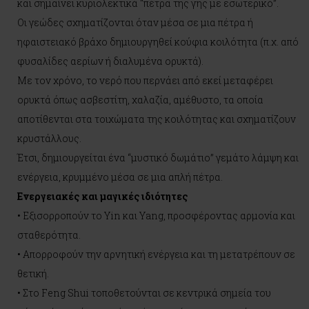
και σημαίνει κυριολεκτικά “πέτρα της γης με εσωτερικό”.
Οι γεώδες σχηματίζονται όταν μέσα σε μια πέτρα ή
ηφαιστειακό βράχο δημιουργηθεί κούφια κοιλότητα (π.χ. από
φυσαλίδες αερίων ή διαλυμένα ορυκτά).
Με τον χρόνο, το νερό που περνάει από εκεί μεταφέρει
ορυκτά όπως ασβεστίτη, χαλαζία, αμέθυστο, τα οποία
αποτίθενται στα τοιχώματα της κοιλότητας και σχηματίζουν
κρυστάλλους.
Έτσι, δημιουργείται ένα “μυστικό δωμάτιο” γεμάτο λάμψη και
ενέργεια, κρυμμένο μέσα σε μια απλή πέτρα.
Ενεργειακές και μαγικές ιδιότητες
• Εξισορροπούν το Yin και Yang, προσφέροντας αρμονία και
σταθερότητα.
• Απορροφούν την αρνητική ενέργεια και τη μετατρέπουν σε
θετική.
• Στο Feng Shui τοποθετούνται σε κεντρικά σημεία του