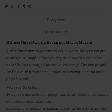
twitter
google-
facebook
tumblr
pinterest
plus
Περιγραφη
Μεταφορικά
Η Διπλή Πεντάλφα για Λευκή και Μαύρη Μαγεία
Αυτή η διπλή πεντάλφα αποτελούμενη από μία ορθή και μια
αντίστροφη, συμβολίζει τη διπλή φύση των στοιχείων, το
σκοτάδι και το φως, ακόμα και σε εναλλαγή. Σαν ένα μαγικό
Γιν Γιαν, αυτή η πεντάλφα μπορεί να ενδυναμώσει για κάθε
μαγικό σκοπό.
Μέγεθος: 3.3x3.0cm
Φτιαγμένο από αλπακά υψηλής ποιότητας. Έρχεται με ασορτί
αλυσίδα σε πολυτελές κουτί.
Σε όλα μας τα φυλαχτά περιλαμβάνονται δωρεάν οι οδηγίες