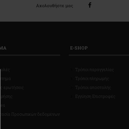
Ακολουθήστε μας
ΙΜΑ
E-SHOP
ουλές
Τρόποι παραγγελίας
στημα
Τρόποι πληρωμής
ς ερωτήσεις
Τρόποι αποστολής
χρήσης
Εγγύηση Επιστροφές
ies
τασία Προσωπικών δεδομένων