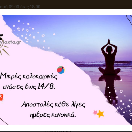
υή 09:00 έως 18:00
ΑΝΑΖΗΤΗΣΗ
ΙΚΕΣ ΕΠΙΘΥΜΙΕΣ
ΚΡΥΣΤΑΛΛΟΘΕΡΑΠΕΙΑ
ΜΑΓΙΚΑ ΣΥΝ
Home
ΦΥΛΑΧΤΑ
Μυθικά - Μεσαι
Η Γοργόνα και το Δελφίνι γι