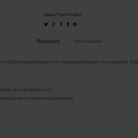
Share This Product
twitter
google-
facebook
tumblr
pinterest
plus
Περιγραφη
Μεταφορικά
ι, παίζουν και καταδιώκονται στα μαγικά κύματα του ωκεανού. Χαρ
σίδα σε πολυτελές κουτί.
δηγίες και τα υλικά ενεργοποίησης.