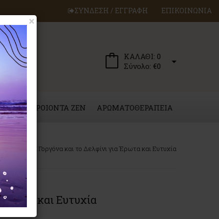
ΣΥΝΔΕΣΗ / ΕΓΓΡΑΦΗ
ΕΠΙΚΟΙΝΩΝΙΑ
×
ΚΑΛΑΘΙ:
0
Σύνολο:
€0
ΕΡΓΑ
ΠΡΟΙΟΝΤΑ ZEN
ΑΡΩΜΑΤΟΘΕΡΑΠΕΙΑ
ωνικά
Η Γοργόνα και το Δελφίνι για Έρωτα και Ευτυχία
α Έρωτα και Ευτυχία