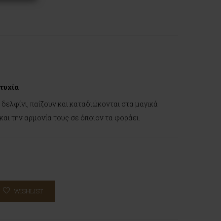
υτυχία
 δελφίνι, παίζουν και καταδιώκονται στα μαγικά
αι την αρμονία τους σε όποιον τα φοράει.
WISHLIST