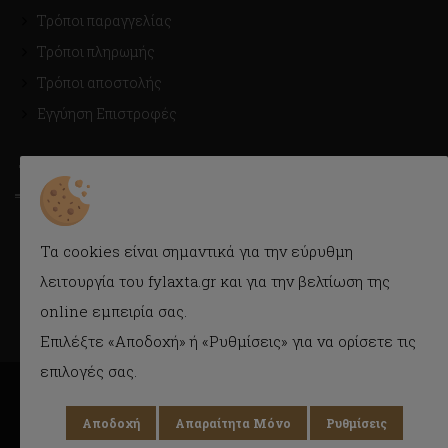
Τρόποι παραγγελίας
Τρόποι πληρωμής
Τρόποι αποστολής
Εγγύηση Επιστροφές
ΤΡΟΠΟΙ ΑΠΟΣΤΟΛΗΣ
Με Courier εύκολα και γρήγορα στην πόρτα σας.
Τα cookies είναι σημαντικά για την εύρυθμη
Δυνατότητα παραλαβής και από το κατάστημα.
λειτουργία του fylaxta.gr και για την βελτίωση της
online εμπειρία σας.
Επιλέξτε «Αποδοχή» ή «Ρυθμίσεις» για να ορίσετε τις
επιλογές σας.
Αποδοχή
Απαραίτητα Μόνο
Ρυθμίσεις