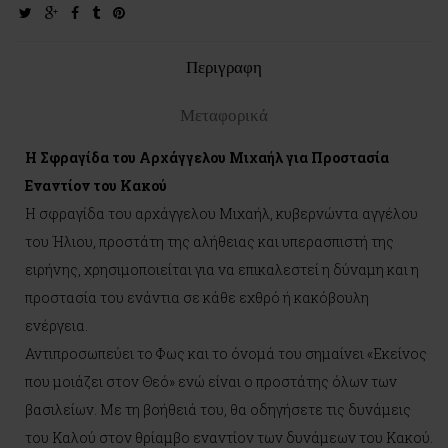
twitter
google-
facebook
tumblr
pinterest
plus
Περιγραφη
Μεταφορικά
Η Σφραγίδα του Αρχάγγελου Μιχαήλ για Προστασία
Εναντίον του Κακού
Η σφραγίδα του αρχάγγελου Μιχαήλ, κυβερνώντα αγγέλου
του Ήλιου, προστάτη της αλήθειας και υπερασπιστή της
ειρήνης, χρησιμοποιείται για να επικαλεστεί η δύναμη και η
προστασία του ενάντια σε κάθε εχθρό ή κακόβουλη
ενέργεια.
Αντιπροσωπεύει το Φως και το όνομά του σημαίνει «Εκείνος
που μοιάζει στον Θεό» ενώ είναι ο προστάτης όλων των
βασιλείων. Με τη βοήθειά του, θα οδηγήσετε τις δυνάμεις
του Καλού στον θρίαμβο εναντίον των δυνάμεων του Κακού.