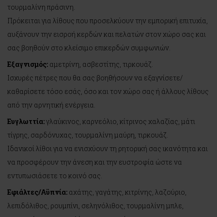
τουρμαλίνη πράσινη.
Πρόκειται για λίθους που προσελκύουν την εμπορική επιτυχία,
αυξάνουν την εισροή κερδών και πελατών στον χώρο σας και
σας βοηθούν στο κλείσιμο επικερδών συμφωνιών.
Εξαγνισμός:
αμετρίνη, ασβεστίτης, τιρκουάζ.
Ισχυρές πέτρες που θα σας βοηθήσουν να εξαγνίσετε/
καθαρίσετε τόσο εσάς, όσο και τον χώρο σας ή άλλους λίθους
από την αρνητική ενέργεια.
Ευγλωττία:
γλαύκινος, καρνεόλιο, κίτρινος χαλαζίας, μάτι
τίγρης, σαρδόνυχας, τουρμαλίνη μαύρη, τιρκουάζ.
Ιδανικοί λίθοι για να ενισχύουν τη ρητορική σας ικανότητα και
να προσφέρουν την άνεση και την ευστροφία ώστε να
εντυπωσιάσετε το κοινό σας.
Eφιάλτες/Αϋπνία:
αχάτης, γαγάτης, κιτρίνης, λαζούριο,
λεπιδόλιθος, ρουμπίνι, σεληνόλιθος, τουρμαλίνη μπλε,