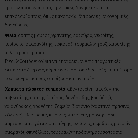
προφυλάσσουν από τις αρνητικές δονήσεις και τα
επακόλουθά τους, όπως κακοτυχία, διαφωνίες, οικονομικές
δυσχέρειες.
Φιλία:
αχάτης μαύρος, γρανάτης, λαζούριο, νεφρίτης,
περίδοτο, σμαραγδίτης, τιρκουάζ, τουρμαλίνη ροζ, χαουλίτης
μπλε, χρυσοπράσιο.
Είναι λίθοι ιδανικοί για να αποκαλύψουν τις πραγματικές
φιλίες στη ζωή σας, εδραιώνοντας τους δεσμούς με τα άτομα
που πραγματικά σας στηρίζουν και αγαπούν.
Χρήματα-πλούτος-ευημερία:
αβεντουρίνη, αμαζονίτης,
ασβεστίτης, αχάτης (μαύρος, δενδρώδης, βρυώδης),
γαιάνθρακας, γρανάτης, ζαφείρι, ζιρκόνιο (καστανό, πράσινο,
κόκκινο), ηλιοτρόπιο, κιτρίνης, λαζούριο, μαργαριτάρι,
μάργαρο, μάτι γάτας, μάτι τίγρης, ολιβίνης, περίδοτο, ρουμπίνι,
σμαράγδι, σπινέλλιος, τουρμαλίνη πράσινη, χρυσοπράσιο.