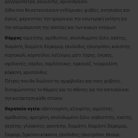
φεγγαρόπετρα, χαουλίτης, χρυσοπράσιο.
Λίθοι που θα κατευνάσουν ενδόμυχες φοβίες, ανησυχίες και
άγχος, φέρνοντας την ηρεμία και την εσωτερική γαλήνη για
την απομάκρυνση της αϋπνίας και των κακών ονείρων.
Θάρρος:
αιματίτης, αμέθυστος, απολιθωμένο ξύλο, αχάτης,
διαμάντι, διαμάντι Χέρκιμερ, ηλιόλιθος, ηλιοτρόπιο, καλσίτης
πορτοκαλί, καρνεόλιο, λαζούριο, μάτι τίγρης, όνυχας,
οψιδιανός, σάρδιο, σαρδόνυχας, τιρκουάζ, τουρμαλίνη
κόκκινη, χρυσόλιθος.
Πέτρες που θα διώξουν τις αμφιβολίες και τους φόβους,
δυναμώνοντας το θάρρος και το σθένος για την επιτυχία και
την κατάκτηση κάθε στόχου.
Θεραπεία-υγεία:
αβεντουρίνη, αζουρίτης, αιματίτης,
αμέθυστος, αμετρίνη, απολιθωμένο ξύλο, ασβεστίτης, αχάτης,
γαγάτης, γλαύκινος, γρανάτης, διαμάντι, διαμάντι Χέρκιμερ,
ζαφείρι, ζιρκόνιο κόκκινο, ηλιόλιθος, ηλιοτρόπιο, θειάφι,