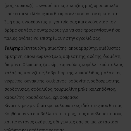
(ροζ, καρπούζι), φεγγαρόπετρα, χαλαζίας ροζ, χρυσόκολλα.
Πρόκειται για λίθους που θα προσελκύσουν τον έρωτα στη
ζωή σας, ενισχύοντας τη γοητεία σας και ανοίγοντας τον
δρόμο σε νέους συντρόφους για να σας προσεγγίσουν ή σε
παλιές αγάπες να επιστρέψουν στην αγκαλιά σας.
Γαλήνη:
αβεντουρίνη, αιματίτης, ακουαμαρίνης, αμέθυστος,
αμετρίνη, απολιθωμένο ξύλο, ασβεστίτης, αχάτης, διαμάντι,
διαμάντι Χέρκιμερ, ζαφείρι, καρνεόλιο, κοράλλι, κρύσταλλος
χαλαζίας, κουνζίτης, λαβραδορίτης, λεπιδόλιθος, μαλαχίτης,
νεφρίτης, ουνακίτης, οψιδιανός, ροδονίτης, ροδοχρωσίτης,
σαρδόνυχας, σοδάλιθος, τουρμαλίνη μπλε, χαλκηδόνιος,
χαουλίτης, χρυσόκολλα, χρυσοπράσιο.
Είναι πέτρες με ιδιαίτερα χαλαρωτικές ιδιότητες που θα σας
βοηθήσουν να αποβάλλετε το στρες, τους προβληματισμούς
και τις έντονες σκέψεις, οδηγώντας σας σε μια κατάσταση
γαλήνης και απόλυτης ηρεμίας.