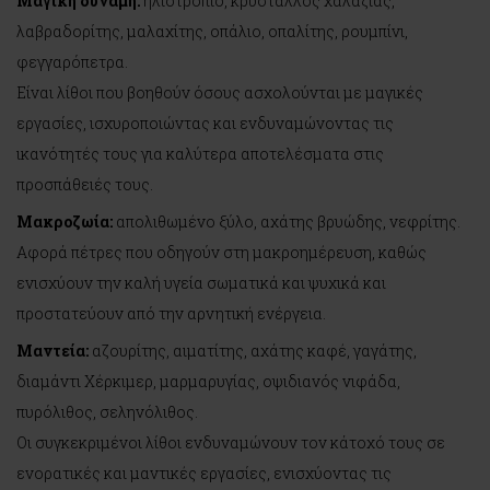
Μαγική δύναμη:
ηλιοτρόπιο, κρύσταλλος χαλαζίας,
λαβραδορίτης, μαλαχίτης, οπάλιο, οπαλίτης, ρουμπίνι,
φεγγαρόπετρα.
Είναι λίθοι που βοηθούν όσους ασχολούνται με μαγικές
εργασίες, ισχυροποιώντας και ενδυναμώνοντας τις
ικανότητές τους για καλύτερα αποτελέσματα στις
προσπάθειές τους.
Μακροζωία:
απολιθωμένο ξύλο, αχάτης βρυώδης, νεφρίτης.
Αφορά πέτρες που οδηγούν στη μακροημέρευση, καθώς
ενισχύουν την καλή υγεία σωματικά και ψυχικά και
προστατεύουν από την αρνητική ενέργεια.
Μαντεία:
αζουρίτης, αιματίτης, αχάτης καφέ, γαγάτης,
διαμάντι Χέρκιμερ, μαρμαρυγίας, οψιδιανός νιφάδα,
πυρόλιθος, σεληνόλιθος.
Οι συγκεκριμένοι λίθοι ενδυναμώνουν τον κάτοχό τους σε
ενορατικές και μαντικές εργασίες, ενισχύοντας τις