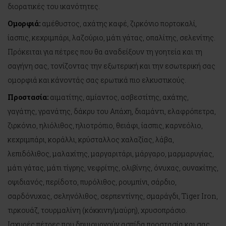
διορατικές του ικανότητες.
Ομορφιά:
αμέθυστος, αχάτης καφέ, ζιρκόνιο πορτοκαλί,
ίασπις, κεχριμπάρι, λαζούριο, μάτι γάτας, οπαλίτης, σελενίτης.
Πρόκειται για πέτρες που θα αναδείξουν τη γοητεία και τη
σαγήνη σας, τονίζοντας την εξωτερική και την εσωτερική σας
ομορφιά και κάνοντάς σας ερωτικά πιο ελκυστικούς.
Προστασία:
αιματίτης, αμίαντος, ασβεστίτης, αχάτης,
γαγάτης, γρανάτης, δάκρυ του Απάχη, διαμάντι, ελαφρόπετρα,
ζιρκόνιο, ηλιόλιθος, ηλιοτρόπιο, θειάφι, ίασπις, καρνεόλιο,
κεχριμπάρι, κοράλλι, κρύσταλλος χαλαζίας, λάβα,
λεπιδόλιθος, μαλαχίτης, μαργαριτάρι, μάργαρο, μαρμαρυγίας,
μάτι γάτας, μάτι τίγρης, νεφρίτης, ολιβίνης, όνυχας, ουνακίτης,
οψιδιανός, περίδοτο, πυρόλιθος, ρουμπίνι, σάρδιο,
σαρδόνυχας, σεληνόλιθος, σερπεντίνης, σμαράγδι, Tiger Iron,
τιρκουάζ, τουρμαλίνη (κόκκινη/μαύρη), χρυσοπράσιο.
Ισχυρές πέτρες που δημιουργούν ασπίδα προστασία και σας