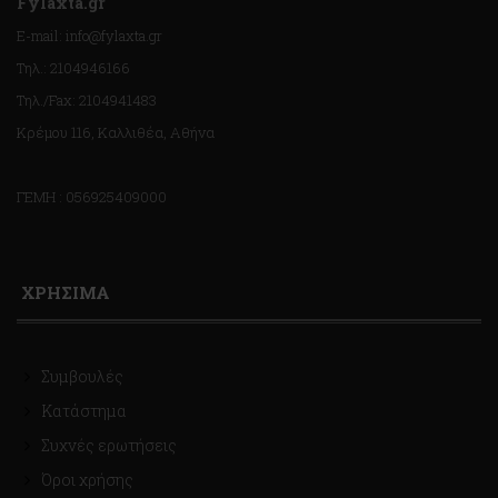
Fylaxta.gr
E-mail: info@fylaxta.gr
Τηλ.: 2104946166
Τηλ./Fax: 2104941483
Κρέμου 116, Καλλιθέα, Αθήνα
ΓΕΜΗ : 056925409000
ΧΡΗΣΙΜΑ
Συμβουλές
Κατάστημα
Συχνές ερωτήσεις
Όροι χρήσης