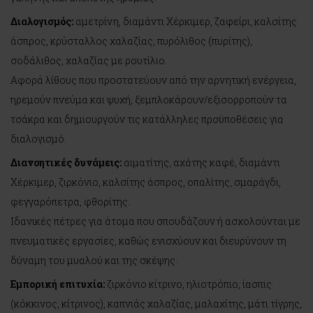
Διαλογισμός:
αμετρίνη, διαμάντι Χέρκιμερ, ζαφείρι, καλσίτης
άσπρος, κρύσταλλος χαλαζίας, πυρόλιθος (πυρίτης),
σοδάλιθος, χαλαζίας με ρουτίλιο.
Αφορά λίθους που προστατεύουν από την αρνητική ενέργεια,
ηρεμούν πνεύμα και ψυχή, ξεμπλοκάρουν/εξισορροπούν τα
τσάκρα και δημιουργούν τις κατάλληλες προϋποθέσεις για
διαλογισμό.
Διανοητικές δυνάμεις:
αιματίτης, αχάτης καφέ, διαμάντι
Χέρκιμερ, ζιρκόνιο, καλσίτης άσπρος, οπαλίτης, σμαράγδι,
φεγγαρόπετρα, φθορίτης.
Ιδανικές πέτρες για άτομα που σπουδάζουν ή ασχολούνται με
πνευματικές εργασίες, καθώς ενισχύουν και διευρύνουν τη
δύναμη του μυαλού και της σκέψης.
Εμπορική επιτυχία:
ζιρκόνιο κίτρινο, ηλιοτρόπιο, ίασπις
(κόκκινος, κίτρινος), καπνιάς χαλαζίας, μαλαχίτης, μάτι τίγρης,