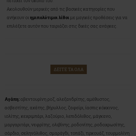
πετύχει τον σκοπό του.
Ακολουθούν μερικές από τις βασικές κατηγορίες που
ανήκουν οι
ημιπολύτιμοι λίθοι
με μαγικές προθέσεις για να
επιλέξετε αυτόν που ταιριάζει στις δικές σας ανάγκες.
ΔΕΙΤΕ ΤΑ ΟΛΑ
Αγάπη:
αβεντουρίνη ροζ, αλεξανδρίτης, αμέθυστος,
ασβεστίτης, αχάτης, βήρυλλος, ζαφείρι, ίασπις κόκκινος,
ιολίτης, κεχριμπάρι, λαζούριο, λεπιδόλιθος, μάγκανο,
μαργαριτάρι, νεφρίτης, ολιβίνης, ροδονίτης, ροδοχρωσίτης,
σάρδιο, σεληνόλιθος, σμαράγδι, τοπάζι, τιρκουάζ, τουρμαλίνη