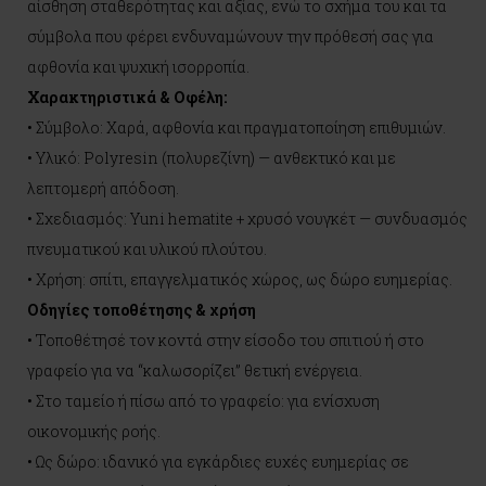
αίσθηση σταθερότητας και αξίας, ενώ το σχήμα του και τα
σύμβολα που φέρει ενδυναμώνουν την πρόθεσή σας για
αφθονία και ψυχική ισορροπία.
Χαρακτηριστικά & Οφέλη:
• Σύμβολο: Χαρά, αφθονία και πραγματοποίηση επιθυμιών.
• Υλικό: Polyresin (πολυρεζίνη) — ανθεκτικό και με
λεπτομερή απόδοση.
• Σχεδιασμός: Yuni hematite + χρυσό νουγκέτ — συνδυασμός
πνευματικού και υλικού πλούτου.
• Χρήση: σπίτι, επαγγελματικός χώρος, ως δώρο ευημερίας.
Οδηγίες τοποθέτησης & χρήση
• Τοποθέτησέ τον κοντά στην είσοδο του σπιτιού ή στο
γραφείο για να “καλωσορίζει” θετική ενέργεια.
• Στο ταμείο ή πίσω από το γραφείο: για ενίσχυση
οικονομικής ροής.
• Ως δώρο: ιδανικό για εγκάρδιες ευχές ευημερίας σε