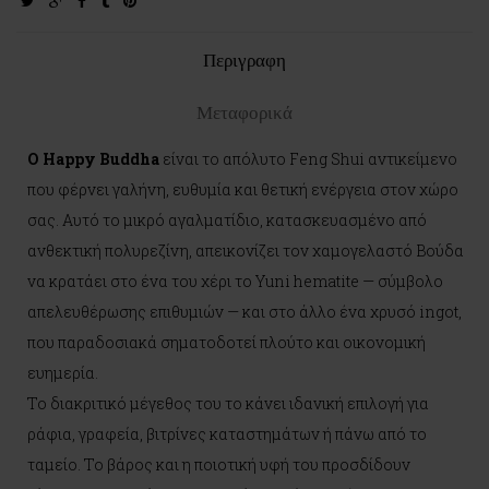
twitter
google-
facebook
tumblr
pinterest
plus
Περιγραφη
Μεταφορικά
Ο Happy Buddha
είναι το απόλυτο Feng Shui αντικείμενο
που φέρνει γαλήνη, ευθυμία και θετική ενέργεια στον χώρο
σας. Αυτό το μικρό αγαλματίδιο, κατασκευασμένο από
ανθεκτική πολυρεζίνη, απεικονίζει τον χαμογελαστό Βούδα
να κρατάει στο ένα του χέρι το Yuni hematite — σύμβολο
απελευθέρωσης επιθυμιών — και στο άλλο ένα χρυσό ingot,
που παραδοσιακά σηματοδοτεί πλούτο και οικονομική
ευημερία.
Το διακριτικό μέγεθος του το κάνει ιδανική επιλογή για
ράφια, γραφεία, βιτρίνες καταστημάτων ή πάνω από το
ταμείο. Το βάρος και η ποιοτική υφή του προσδίδουν