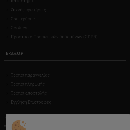
Κατάστημα
Συχνές ερωτήσεις
Όροι χρήσης
Cookies
Προστασία Προσωπικών δεδομένων (GDPR)
E-SHOP
Τρόποι παραγγελίας
Τρόποι πληρωμής
Τρόποι αποστολής
Εγγύηση Επιστροφές
ΤΡΟΠΟΙ ΑΠΟΣΤΟΛΗΣ