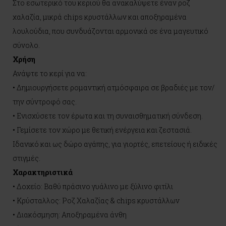
Στο εσωτερικό του κεριού θα ανακαλύψετε έναν ροζ
χαλαζία, μικρά chips κρυστάλλων και αποξηραμένα
λουλούδια, που συνδυάζονται αρμονικά σε ένα μαγευτικό
σύνολο.
Χρήση
Ανάψτε το κερί για να:
• Δημιουργήσετε ρομαντική ατμόσφαιρα σε βραδιές με τον/
την σύντροφό σας.
• Ενισχύσετε τον έρωτα και τη συναισθηματική σύνδεση.
• Γεμίσετε τον χώρο με θετική ενέργεια και ζεστασιά.
Ιδανικό και ως δώρο αγάπης, για γιορτές, επετείους ή ειδικές
στιγμές.
Χαρακτηριστικά
• Δοχείο: Βαθύ πράσινο γυάλινο με ξύλινο φιτίλι
• Κρύσταλλος: Ροζ Χαλαζίας & chips κρυστάλλων
• Διακόσμηση: Αποξηραμένα άνθη