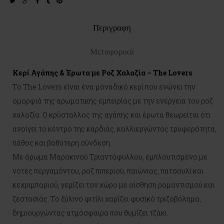
twitter
google-
facebook
tumblr
pinterest
plus
Περιγραφη
Μεταφορικά
Κερί Αγάπης & Έρωτα με Ροζ Χαλαζία – The Lovers
Το The Lovers είναι ένα μοναδικό κερί που ενώνει την
ομορφιά της αρωματικής εμπειρίας με την ενέργεια του ροζ
χαλαζία. Ο κρύσταλλος της αγάπης και έρωτα θεωρείται ότι
ανοίγει το κέντρο της καρδιάς, καλλιεργώντας τρυφερότητα,
πάθος και βαθύτερη σύνδεση.
Με άρωμα Μαροκινού Τριαντάφυλλου, εμπλουτισμένο με
νότες περγαμόντου, ροζ πιπεριού, παιώνιας, πατσουλί και
κεχριμπαριού, γεμίζει τον χώρο με αίσθηση ρομαντισμού και
ζεστασιάς. Το ξύλινο φιτίλι χαρίζει φυσικό τριζοβόλημα,
δημιουργώντας ατμόσφαιρα που θυμίζει τζάκι.