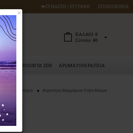
ΣΥΝΔΕΣΗ / ΕΓΓΡΑΦΗ
ΕΠΙΚΟΙΝΩΝΙΑ
×
ΚΑΛΑΘΙ:
0
Σύνολο:
€0
ΕΡΓΑ
ΠΡΟΙΟΝΤΑ ZEN
ΑΡΩΜΑΤΟΘΕΡΑΠΕΙΑ
ΓΑ
Κηροπήγια
Κηροπήγιο Μαρμάρινο Στήλη Μαύρο
 Μαύρο