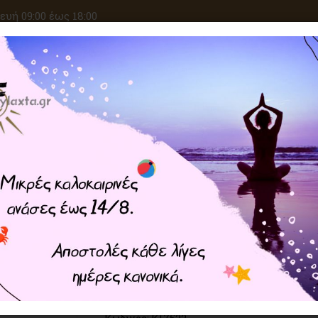
υή 09:00 έως 18:00
ΑΝΑΖΗΤΗΣΗ
ΙΚΕΣ ΕΠΙΘΥΜΙΕΣ
ΚΡΥΣΤΑΛΛΟΘΕΡΑΠΕΙΑ
ΜΑΓΙΚΑ ΣΥΝ
Home
ΜΑΓΙΚΑ ΣΥΝΕΡ
Κηροπήγιο Μαρμάρινο Στήλη