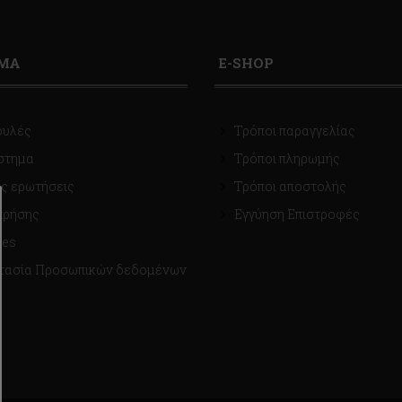
ΙΜΑ
E-SHOP
ουλές
Τρόποι παραγγελίας
στημα
Τρόποι πληρωμής
ς ερωτήσεις
Τρόποι αποστολής
χρήσης
Εγγύηση Επιστροφές
ies
τασία Προσωπικών δεδομένων