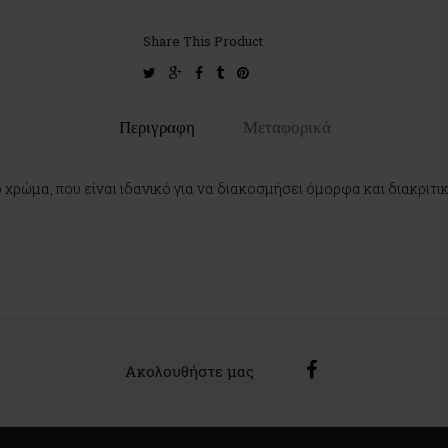
Share This Product
twitter
google-
facebook
tumblr
pinterest
plus
Περιγραφη
Μεταφορικά
χρώμα, που είναι ιδανικό για να διακοσμήσει όμορφα και διακριτι
Ακολουθήστε μας