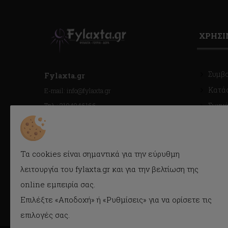
ΧΡΗΣ
Συμβ
Fylaxta.gr
Κατά
E-mail: info@fylaxta.gr
Τηλ.: 2104946166
Συχνέ
Τηλ./Fax: 2104941483
Όροι 
Κρέμου 116, Καλλιθέα, Αθήνα
Cook
Προσ
Τα cookies είναι σημαντικά για την εύρυθμη
(GDPR)
ΓΕΜΗ : 056925409000
λειτουργία του fylaxta.gr και για την βελτίωση της
online εμπειρία σας.
Επιλέξτε «Αποδοχή» ή «Ρυθμίσεις» για να ορίσετε τις
επιλογές σας.