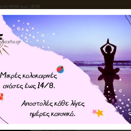
υή 09:00 έως 18:00
ΑΝΑΖΗΤΗΣΗ
ΙΚΕΣ ΕΠΙΘΥΜΙΕΣ
ΚΡΥΣΤΑΛΛΟΘΕΡΑΠΕΙΑ
ΜΑΓΙΚΑ ΣΥΝ
Home
ΠΡΟΙΟΝΤΑ ZEN
Κρεμαστά Γούρια
Κρεμαστό Chakra με Σύμβολο