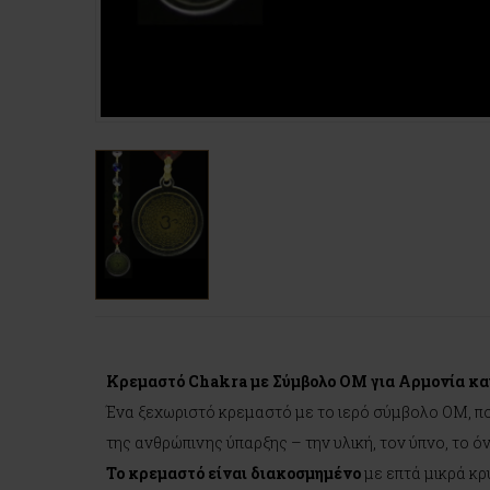
Κρεμαστό Chakra με Σύμβολο OM για Αρμονία κα
Ένα ξεχωριστό κρεμαστό με το ιερό σύμβολο OM, πο
της ανθρώπινης ύπαρξης – την υλική, τον ύπνο, το ό
Το κρεμαστό είναι διακοσμημένο
με επτά μικρά κρ