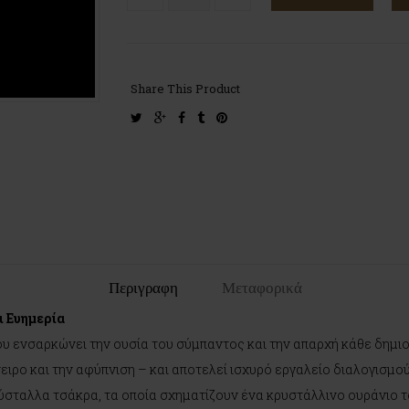
Share This Product
twitter
google-
facebook
tumblr
pinterest
plus
Περιγραφη
Μεταφορικά
ι Ευημερία
υ ενσαρκώνει την ουσία του σύμπαντος και την απαρχή κάθε δημιο
νειρο και την αφύπνιση – και αποτελεί ισχυρό εργαλείο διαλογισμο
ύσταλλα τσάκρα, τα οποία σχηματίζουν ένα κρυστάλλινο ουράνιο τ