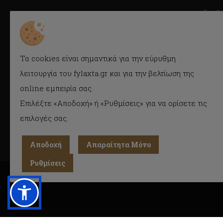
Συμβ
Fylaxta.gr
Κατά
E-mail: info@fylaxta.gr
Τηλ.: 2104946166
Συχνέ
Τα cookies είναι σημαντικά για την εύρυθμη
Τηλ./Fax: 2104941483
Όροι 
Κρέμου 116, Καλλιθέα, Αθήνα
λειτουργία του fylaxta.gr και για την βελτίωση της
Cook
online εμπειρία σας.
Προσ
(GDPR)
ΓΕΜΗ : 056925409000
Επιλέξτε «Αποδοχή» ή «Ρυθμίσεις» για να ορίσετε τις
επιλογές σας.
Αποδοχή
Απαραίτητα Μόνο
Ρυθμίσεις