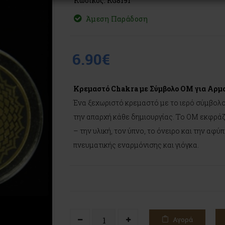
Κωδικός: KG8191
Άμεση Παράδοση
6.90€
Κρεμαστό Chakra με Σύμβολο OM για Αρμο
Ένα ξεχωριστό κρεμαστό με το ιερό σύμβολο
την απαρχή κάθε δημιουργίας. Το OM εκφράζ
– την υλική, τον ύπνο, το όνειρο και την αφύ
πνευματικής εναρμόνισης και γιόγκα.
Αγορά