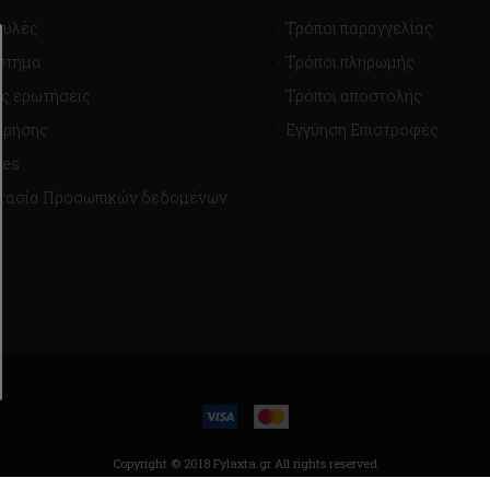
ουλές
Τρόποι παραγγελίας
στημα
Τρόποι πληρωμής
ς ερωτήσεις
Τρόποι αποστολής
χρήσης
Εγγύηση Επιστροφές
ies
τασία Προσωπικών δεδομένων
Copyright © 2018 Fylaxta.gr
All rights reserved
κατασκευή ιστοσελίδων |
qualityweb