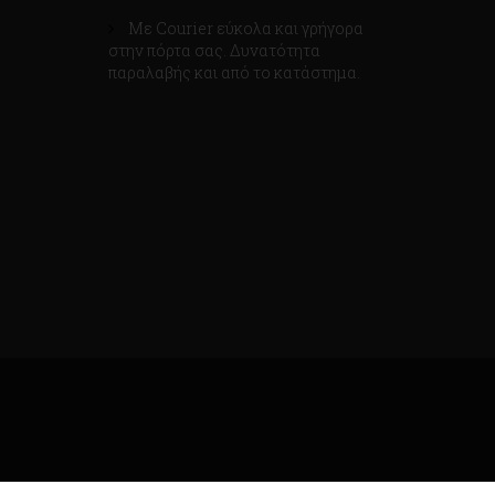
Με Courier εύκολα και γρήγορα
στην πόρτα σας. Δυνατότητα
παραλαβής και από το κατάστημα.