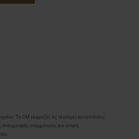
υργίας. Το OM εκφράζει τις τέσσερις καταστάσεις
ύ, πνευματικής εναρμόνισης και γιόγκα.
όξο.