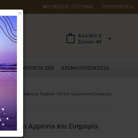
ΣΥΝΔΕΣΗ / ΕΓΓΡΑΦΗ
ΕΠΙΚΟΙΝΩΝΙΑ
×
ΚΑΛΑΘΙ:
0
Σύνολο:
€0
ΕΡΓΑ
ΠΡΟΙΟΝΤΑ ZEN
ΑΡΩΜΑΤΟΘΕΡΑΠΕΙΑ
Κρεμαστό Chakra με Σύμβολο OM για Αρμονία και Ευημερία
 OM για Αρμονία και Ευημερία