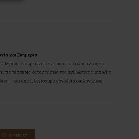
νία και Ευημερία
 OM, που ενσαρκώνει την ουσία του σύμπαντος και
ει τις τέσσερις καταστάσεις της ανθρώπινης ύπαρξης
πνιση – και αποτελεί ισχυρό εργαλείο διαλογισμού,
WISHLIST