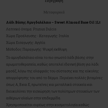
Περιγραφη
Μεταφορικά
Λάδι Βάσης Αμυγδαλέλαιο – Sweet Almond Base Oil 1Lt
Λατινικό όνομα: Prunus Dulcis
Χώρα Προέλευσης - Καταγωγής: Ιταλία
Χώρα Εισαγωγής: Αγγλία
Μέθοδος Παραγωγής: Ψυχρή έκθλιψη
Το αμυγδαλέλαιο είναι το πιο γνωστό λάδι βάσης στην
αρωματοθεραπεία, καθώς αποτελεί ιδανική βάση για λάδι
μασάζ, λόγω της ελαφριάς του σύστασης και της εύκολης
απορρόφησης του από το δέρμα. Περιέχει πολλές βιταμίνες
όπως Α, Β και Ε, πρωτεΐνες και μεταλλικά στοιχεία και
διευκολύνει την εισχώρηση των πολύτιμων στοιχείων των
αιθέριων ελαίων στην επιδερμίδα.
Χρησιμοποιείται ευρέως στην κοσμετολογία καθώς