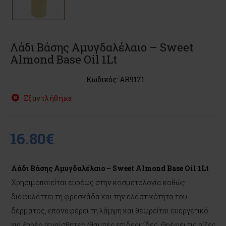
Λάδι Βάσης Αμυγδαλέλαιο – Sweet
Almond Base Oil 1Lt
Κωδικός: AR9171
Εξαντλήθηκε
16.80€
Λάδι Βάσης Αμυγδαλέλαιο – Sweet Almond Base Oil 1Lt
Χρησιμοποιείται ευρέως στην κοσμετολογία καθώς
διαφυλάττει τη φρεσκάδα και την ελαστικότητα του
δέρματος, επαναφέρει τη λάμψη και θεωρείται ευεργετικό
για ξηρές /ευαίσθητες /θαμπές επιδερμίδες. Θρέφει τις ρίζες