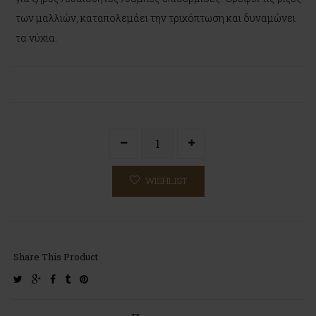
των μαλλιών, καταπολεμάει την τριχόπτωση και δυναμώνει
τα νύχια.
WISHLIST
Share This Product
twitter
google-
facebook
tumblr
pinterest
plus