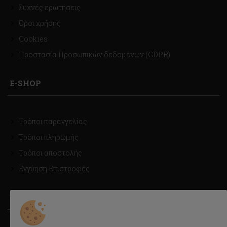
Συχνές ερωτήσεις
Όροι χρήσης
Cookies
Προστασία Προσωπικών δεδομένων (GDPR)
E-SHOP
Τρόποι παραγγελίας
Τρόποι πληρωμής
Τρόποι αποστολής
Εγγύηση Επιστροφές
ΤΡΟΠΟΙ ΑΠΟΣΤΟΛΗΣ