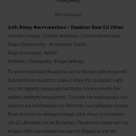
Μεταφορικά
Λάδι Βάσης Φουντουκέλαιο – Hazelnut Base Oil 100ml
Λατινικό όνομα: Corylus Avellana, Corylus Americana
Χώρα Προέλευσης - Καταγωγής: Ιταλία
Χώρα Εισαγωγής: Αγγλία
Μέθοδος Παραγωγής: Ψυχρή έκθλιψη
Το φουντουκέλαιο θεωρείται ως το ιδανικό λάδι για μασάζ
προσώπου και σώματος, κυρίως λόγω της ελαφριάς υφής
του, της υψηλής απορροφητικότητας του και επειδή δεν
αφήνει αίσθηση λιπαρότητας. Τονώνει την κυκλοφορία του
αίματος και αναδεικνύει τις ιδιότητες των αιθέριων ελαίων.
Είναι πλούσιο σε χρήσιμα λιπαρά οξέα, όπως το λινολεϊκό
οξύ (CLA) καθώς και σε βιταμίνες. Θεωρείται εξαιρετικό για
τη φροντίδα του λιπαρού και μικτού δέρματος και την