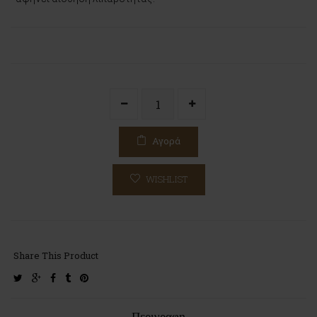
Αγορά
WISHLIST
Share This Product
twitter
google-
facebook
tumblr
pinterest
plus
Περιγραφη