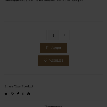
Αγορά
WISHLIST
Share This Product
twitter
google-
facebook
tumblr
pinterest
plus
Περιγραφη