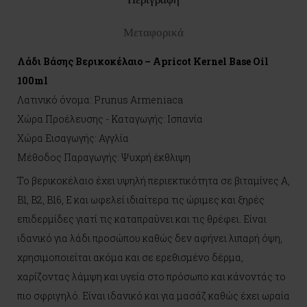
Μεταφορικά
Λάδι Βάσης Βερικοκέλαιο – Apricot Kernel Base Oil
100ml
Λατινικό όνομα: Prunus Armeniaca
Χώρα Προέλευσης - Καταγωγής: Ισπανία
Χώρα Εισαγωγής: Αγγλία
Μέθοδος Παραγωγής: Ψυχρή έκθλιψη
Το βερικοκέλαιο έχει υψηλή περιεκτικότητα σε βιταμίνες Α,
Β1, B2, B16, Ε και ωφελεί ιδιαίτερα τις ώριμες και ξηρές
επιδερμίδες γιατί τις καταπραΰνει και τις θρέφει. Είναι
ιδανικό για λάδι προσώπου καθώς δεν αφήνει λιπαρή όψη,
χρησιμοποιείται ακόμα και σε ερεθισμένο δέρμα,
χαρίζοντας λάμψη και υγεία στο πρόσωπο και κάνοντάς το
πιο σφριγηλό. Είναι ιδανικό και για μασάζ καθώς έχει ωραία