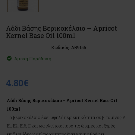
Λάδι Βάσης Βερικοκέλαιο – Apricot
Kernel Base Oil 100ml
Κωδικός: AR9155
Άμεση Παράδοση
4.80€
Λάδι Βάσης Βερικοκέλαιο – Apricot Kernel Base Oil
100ml
Το βερικοκέλαιο έχει υψηλή περιεκτικότητα σε βιταμίνες Α,
Β1, B2, B16, Ε και ωφελεί ιδιαίτερα τις ώριμες και ξηρές
επιδερμίδες γιατί τις καταπραΰνει και τις θρέφει.