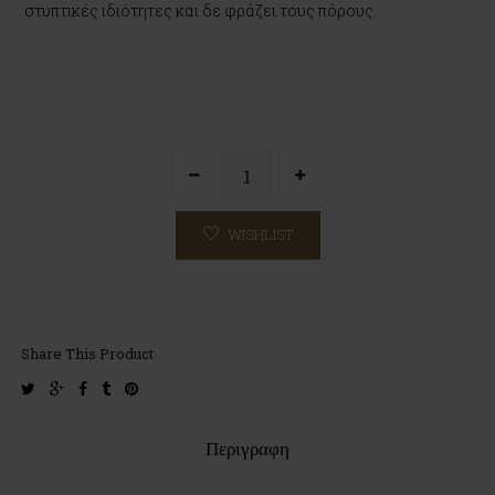
στυπτικές ιδιότητες και δε φράζει τους πόρους.
WISHLIST
Share This Product
twitter
google-
facebook
tumblr
pinterest
plus
Περιγραφη