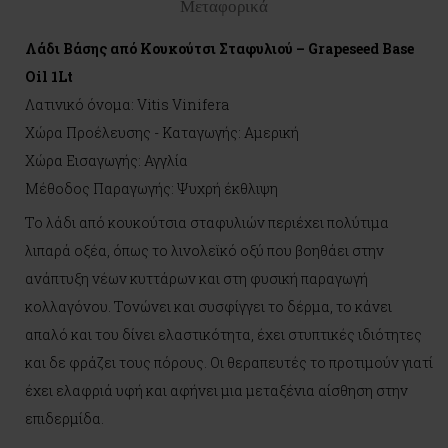
Μεταφορικά
Λάδι Βάσης από Κουκούτσι Σταφυλιού – Grapeseed Base
Oil 1Lt
Λατινικό όνομα: Vitis Vinifera
Χώρα Προέλευσης - Καταγωγής: Αμερική
Χώρα Εισαγωγής: Αγγλία
Μέθοδος Παραγωγής: Ψυχρή έκθλιψη
Το λάδι από κουκούτσια σταφυλιών περιέχει πολύτιμα
λιπαρά οξέα, όπως το λινολεϊκό οξύ που βοηθάει στην
ανάπτυξη νέων κυττάρων και στη φυσική παραγωγή
κολλαγόνου. Τονώνει και συσφίγγει το δέρμα, το κάνει
απαλό και του δίνει ελαστικότητα, έχει στυπτικές ιδιότητες
και δε φράζει τους πόρους. Οι θεραπευτές το προτιμούν γιατί
έχει ελαφριά υφή και αφήνει μια μεταξένια αίσθηση στην
επιδερμίδα.