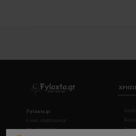
ΧΡΗΣ
Συμβ
Fylaxta.gr
Κατά
E-mail: info@fylaxta.gr
Τηλ.: 2104946166
Συχνέ