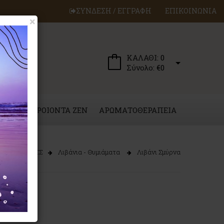
ΣΥΝΔΕΣΗ / ΕΓΓΡΑΦΗ
ΕΠΙΚΟΙΝΩΝΙΑ
×
ΚΑΛΑΘΙ:
0
Σύνολο:
€0
ΕΡΓΑ
ΠΡΟΙΟΝΤΑ ZEN
ΑΡΩΜΑΤΟΘΕΡΑΠΕΙΑ
ΕΣ ΕΠΙΘΥΜΙΕΣ
Λιβάνια - Θυμιάματα
Λιβάνι Σμύρνα