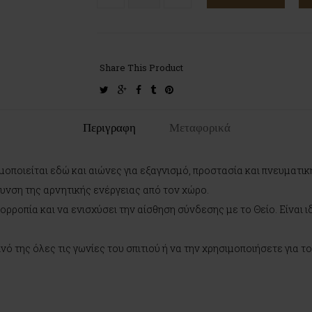
Share This Product
twitter
google-
facebook
tumblr
pinterest
plus
Περιγραφη
Μεταφορικά
οποιείται εδώ και αιώνες για εξαγνισμό, προστασία και πνευματικ
υνση της αρνητικής ενέργειας από τον χώρο.
ορροπία και να ενισχύσει την αίσθηση σύνδεσης με το Θείο. Είναι ι
νό της όλες τις γωνίες του σπιτιού ή να την χρησιμοποιήσετε για 