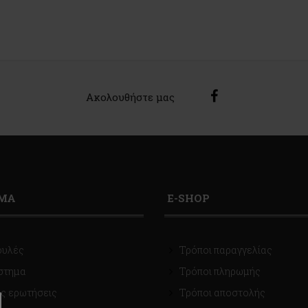
Ακολουθήστε μας
ΙΜΑ
E-SHOP
ουλές
Τρόποι παραγγελίας
στημα
Τρόποι πληρωμής
ς ερωτήσεις
Τρόποι αποστολής