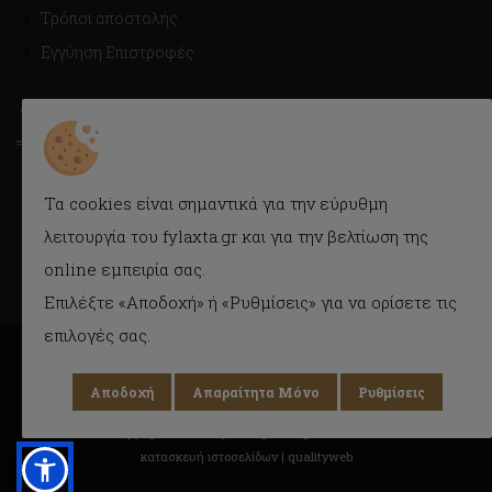
Τρόποι αποστολής
Εγγύηση Επιστροφές
ΤΡΟΠΟΙ ΑΠΟΣΤΟΛΗΣ
Με Courier εύκολα και γρήγορα στην πόρτα σας.
Τα cookies είναι σημαντικά για την εύρυθμη
Δυνατότητα παραλαβής και από το κατάστημα.
λειτουργία του fylaxta.gr και για την βελτίωση της
online εμπειρία σας.
Επιλέξτε «Αποδοχή» ή «Ρυθμίσεις» για να ορίσετε τις
επιλογές σας.
Αποδοχή
Απαραίτητα Μόνο
Ρυθμίσεις
Copyright © 2018 Fylaxta.gr
All rights reserved
κατασκευή ιστοσελίδων |
qualityweb