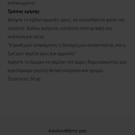
ανανεωμένοι.
Τρόπος χρήσης
Ανάψτε το λιβάνι πρωινές ώρες, σε οποιαδήποτε φάση της
σελήνης. Καθώς καίγεται, εστιάστε στην ψυχική σας
ανάταση και πείτε:
"Η ψυχή μου ανακάμπτει, η δύναμή μου αναγεννιέται, και η
ζωή μου γεμίζει φως και αρμονία."
Αφήστε το άρωμα να γεμίσει τον χώρο, δημιουργώντας μια
ατμόσφαιρα γεμάτη θετική ενέργεια και ηρεμία.
Ποσότητα: 50 γρ
Ακολουθήστε μας