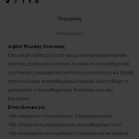
twitter
google-
facebook
tumblr
pinterest
plus
Περιγραφη
Μεταφορικά
Λιβάνι Ψυχικής Ανάτασης
Ένα ισχυρό λιβάνι με ζεστό άρωμα που προσφέρει ψυχική
ανάταση, ευεξία και ζωντάνια. Ενισχύει τη συναισθηματική
σας δύναμη, απομακρύνει αρνητικές καταστάσεις και βοηθά
στην επούλωση συναισθηματικών πληγών, όπως η θλίψη, η
μελαγχολία ή συναισθηματικές δυσκολίες που σας
βαραίνουν.
Είναι ιδανικό για
...
• Να ενισχύσετε την ψυχική σας δύναμη και ευεξία.
• Να ξεπεράσετε μελαγχολία και συναισθηματικό πόνο.
• Να απαλλαγείτε από αρνητικές ενέργειες και να νιώσετε