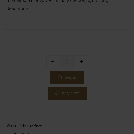
μελαγχολία ή συναισθηματικές δυσκολίες που σας
βαραίνουν.
Αγορά
WISHLIST
Share This Product