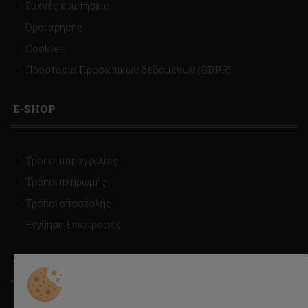
Συχνές ερωτήσεις
Όροι χρήσης
Cookies
Προστασία Προσωπικών δεδομένων (GDPR)
E-SHOP
Τρόποι παραγγελίας
Τρόποι πληρωμής
Τρόποι αποστολής
Εγγύηση Επιστροφές
ΤΡΟΠΟΙ ΑΠΟΣΤΟΛΗΣ