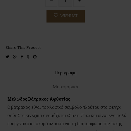
WISHLIST
Share This Product
twitter
google-
facebook
tumblr
pinterest
plus
Περιγραφη
Μεταφορικά
Μελωδός Βάτραχος Αφθονίας
Ο βάτραχος είναι το κλασικό σύμβολο πλούτου στο φενγκ
σούι. Στα κινέζικα ονομάζεται «Chan Chu» και είναι ένα πολύ
ευεργετικό κι ισχυρό πλάσμα για τη διαμόρφωση της τύχης