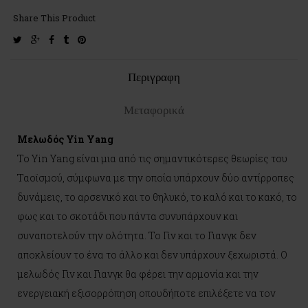
Share This Product
twitter
google-
facebook
tumblr
pinterest
plus
Περιγραφη
Μεταφορικά
Μελωδός Yin Yang
To Yin Yang είναι μια από τις σημαντικότερες θεωρίες του
Ταοϊσμού, σύμφωνα με την οποία υπάρχουν δύο αντίρροπες
δυνάμεις, το αρσενικό και το θηλυκό, το καλό και το κακό, το
φως και το σκοτάδι που πάντα συνυπάρχουν και
συναποτελούν την ολότητα. Το Γιν και το Γιανγκ δεν
αποκλείουν το ένα το άλλο και δεν υπάρχουν ξεχωριστά. Ο
μελωδός Γιν και Γιανγκ θα φέρει την αρμονία και την
ενεργειακή εξισορρόπηση οπουδήποτε επιλέξετε να τον