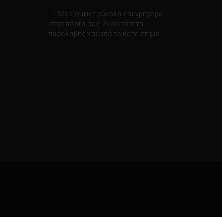
Με Courier εύκολα και γρήγορα
στην πόρτα σας. Δυνατότητα
παραλαβής και από το κατάστημα.