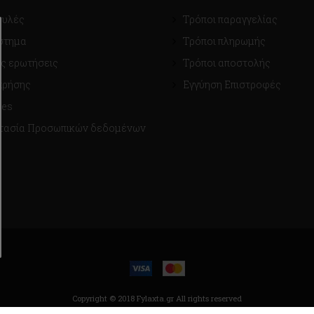
ουλές
Τρόποι παραγγελίας
στημα
Τρόποι πληρωμής
ς ερωτήσεις
Τρόποι αποστολής
χρήσης
Εγγύηση Επιστροφές
ies
τασία Προσωπικών δεδομένων
Copyright © 2018 Fylaxta.gr
All rights reserved
κατασκευή ιστοσελίδων |
qualityweb