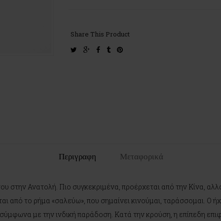
Share This Product
twitter
google-
facebook
tumblr
pinterest
plus
Περιγραφη
Μεταφορικά
ς του στην Ανατολή. Πιο συγκεκριμένα, προέρχεται από την Κίνα, αλ
ται από το ρήμα «σαλεύω», που σημαίνει κινούμαι, ταράσσομαι. Ο 
σύμφωνα με την ινδική παράδοση. Κατά την κρούση, η επίπεδη επιφά