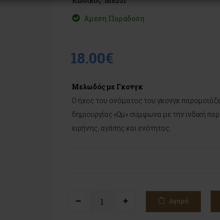
Κωδικός: M8251
Άμεση Παράδοση
18.00€
Μελωδός με Γκονγκ
Ο ήχος του ονόματος του γκονγκ παρομοιάζε
δημιουργίας «Ωμ» σύμφωνα με την ινδική πα
ειρήνης, αγάπης και ενότητας.
Αγορά