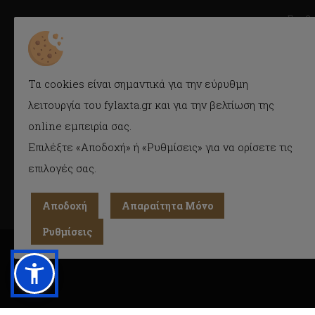
Συμβ
Fylaxta.gr
Κατά
E-mail: info@fylaxta.gr
Τηλ.: 2104946166
Συχνέ
Τα cookies είναι σημαντικά για την εύρυθμη
Τηλ./Fax: 2104941483
Όροι 
Κρέμου 116, Καλλιθέα, Αθήνα
λειτουργία του fylaxta.gr και για την βελτίωση της
Cook
online εμπειρία σας.
Προσ
(GDPR)
ΓΕΜΗ : 056925409000
Επιλέξτε «Αποδοχή» ή «Ρυθμίσεις» για να ορίσετε τις
επιλογές σας.
Αποδοχή
Απαραίτητα Μόνο
Ρυθμίσεις