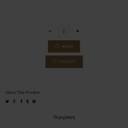
Αγορά
WISHLIST
Share This Product
twitter
google-
facebook
tumblr
pinterest
plus
Περιγραφη