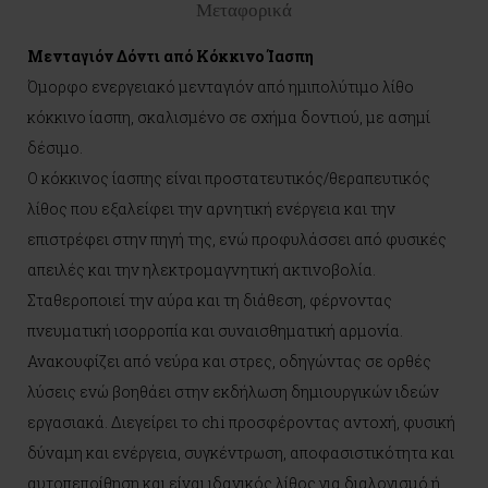
Μεταφορικά
Μενταγιόν Δόντι από Κόκκινο Ίασπη
Όμορφο ενεργειακό μενταγιόν από ημιπολύτιμο λίθο
κόκκινο ίασπη, σκαλισμένο σε σχήμα δοντιού, με ασημί
δέσιμο.
Ο κόκκινος ίασπης είναι προστατευτικός/θεραπευτικός
λίθος που εξαλείφει την αρνητική ενέργεια και την
επιστρέφει στην πηγή της, ενώ προφυλάσσει από φυσικές
απειλές και την ηλεκτρομαγνητική ακτινοβολία.
Σταθεροποιεί την αύρα και τη διάθεση, φέρνοντας
πνευματική ισορροπία και συναισθηματική αρμονία.
Ανακουφίζει από νεύρα και στρες, οδηγώντας σε ορθές
λύσεις ενώ βοηθάει στην εκδήλωση δημιουργικών ιδεών
εργασιακά. Διεγείρει το chi προσφέροντας αντοχή, φυσική
δύναμη και ενέργεια, συγκέντρωση, αποφασιστικότητα και
αυτοπεποίθηση και είναι ιδανικός λίθος για διαλογισμό ή