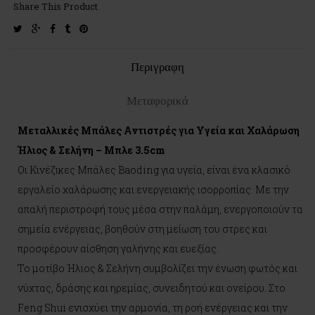
Share This Product
twitter
google-
facebook
tumblr
pinterest
plus
Περιγραφη
Μεταφορικά
Μεταλλικές Μπάλες Αντιστρές για Υγεία και Χαλάρωση
Ήλιος & Σελήνη – Μπλε 3.5cm
Οι Κινέζικες Μπάλες Baoding για υγεία, είναι ένα κλασικό
εργαλείο χαλάρωσης και ενεργειακής ισορροπίας. Με την
απαλή περιστροφή τους μέσα στην παλάμη, ενεργοποιούν τα
σημεία ενέργειας, βοηθούν στη μείωση του στρες και
προσφέρουν αίσθηση γαλήνης και ευεξίας.
Το μοτίβο Ήλιος & Σελήνη συμβολίζει την ένωση φωτός και
νύχτας, δράσης και ηρεμίας, συνειδητού και ονείρου. Στο
Feng Shui ενισχύει την αρμονία, τη ροή ενέργειας και την