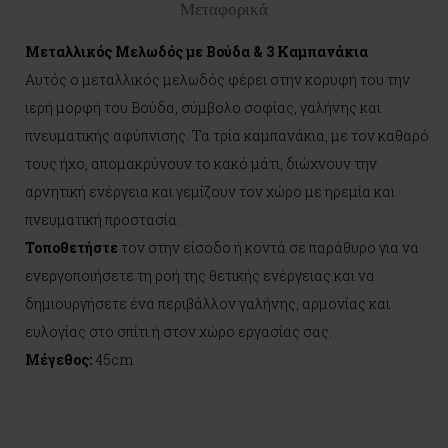
Μεταφορικά
Μεταλλικός Μελωδός με Βούδα & 3 Καμπανάκια
Αυτός ο μεταλλικός μελωδός φέρει στην κορυφή του την
ιερή μορφή του Βούδα, σύμβολο σοφίας, γαλήνης και
πνευματικής αφύπνισης. Τα τρία καμπανάκια, με τον καθαρό
τους ήχο, απομακρύνουν το κακό μάτι, διώχνουν την
αρνητική ενέργεια και γεμίζουν τον χώρο με ηρεμία και
πνευματική προστασία.
Τοποθετήστε
τον στην είσοδο ή κοντά σε παράθυρο για να
ενεργοποιήσετε τη ροή της θετικής ενέργειας και να
δημιουργήσετε ένα περιβάλλον γαλήνης, αρμονίας και
ευλογίας στο σπίτι ή στον χώρο εργασίας σας.
Μέγεθος:
45cm