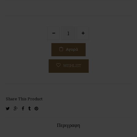
Αγορά
WISHLIST
Share This Product
twitter
google-
facebook
tumblr
pinterest
plus
Περιγραφη