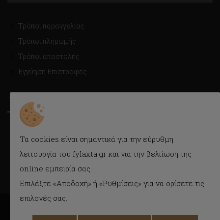
Τρόποι παραγγελίας
Τρόποι πληρωμής
Τρόποι αποστολής
Εγγύηση Επιστροφές
ΤΡΟΠΟΙ ΑΠΟΣΤΟΛΗΣ
Με Courier εύκολα και γρήγορα στην πόρτα σας.
Τα cookies είναι σημαντικά για την εύρυθμη
Δυνατότητα παραλαβής και από το κατάστημα.
λειτουργία του fylaxta.gr και για την βελτίωση της
online εμπειρία σας.
Επιλέξτε «Αποδοχή» ή «Ρυθμίσεις» για να ορίσετε τις
επιλογές σας.