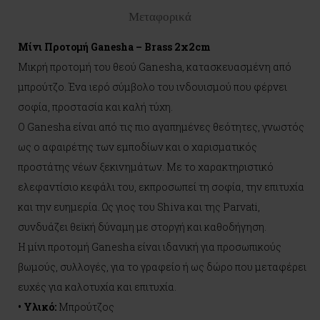
Μεταφορικά
Μίνι Προτομή Ganesha – Brass 2x2cm
Μικρή προτομή του θεού Ganesha, κατασκευασμένη από
μπρούτζο. Ένα ιερό σύμβολο του ινδουισμού που φέρνει
σοφία, προστασία και καλή τύχη.
Ο Ganesha είναι από τις πιο αγαπημένες θεότητες, γνωστός
ως ο αφαιρέτης των εμποδίων και ο χαρισματικός
προστάτης νέων ξεκινημάτων. Με το χαρακτηριστικό
ελεφαντίσιο κεφάλι του, εκπροσωπεί τη σοφία, την επιτυχία
και την ευημερία. Ως γιος του Shiva και της Parvati,
συνδυάζει θεϊκή δύναμη με στοργή και καθοδήγηση.
Η μίνι προτομή Ganesha είναι ιδανική για προσωπικούς
βωμούς, συλλογές, για το γραφείο ή ως δώρο που μεταφέρει
ευχές για καλοτυχία και επιτυχία.
• Υλικό:
Μπρούτζος