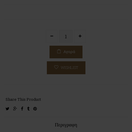
Αγορά
WISHLIST
Share This Product
twitter
google-
facebook
tumblr
pinterest
plus
Περιγραφη