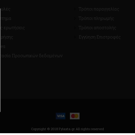
ουλές
Τρόποι παραγγελίας
στημα
Τρόποι πληρωμής
ς ερωτήσεις
Τρόποι αποστολής
χρήσης
Εγγύηση Επιστροφές
ies
τασία Προσωπικών δεδομένων
Copyright © 2018 Fylaxta.gr
All rights reserved