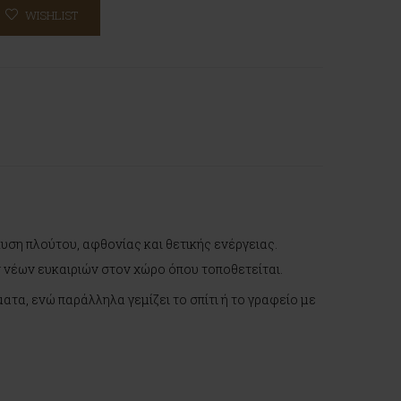
WISHLIST
υση πλούτου, αφθονίας και θετικής ενέργειας.
 νέων ευκαιριών στον χώρο όπου τοποθετείται.
τα, ενώ παράλληλα γεμίζει το σπίτι ή το γραφείο με