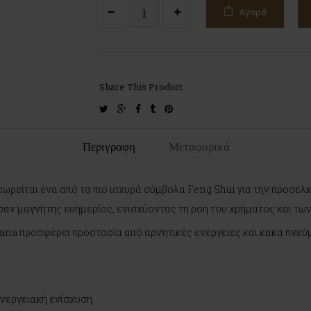
Αγορά
Share This Product
twitter
google-
facebook
tumblr
pinterest
plus
Περιγραφη
Μεταφορικά
ρείται ένα από τα πιο ισχυρά σύμβολα Feng Shui για την προσέλκ
αν μαγνήτης ευημερίας, ενισχύοντας τη ροή του χρήματος και των
ana προσφέρει προστασία από αρνητικές ενέργειες και κακά πνεύμα
ενεργειακή ενίσχυση.