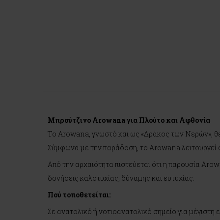
Μπρούτζινο Arowana για Πλούτο και Αφθονία
Το Arowana, γνωστό και ως «Δράκος των Νερών», θεω
Σύμφωνα με την παράδοση, το Arowana λειτουργεί σ
Από την αρχαιότητα πιστεύεται ότι η παρουσία Arow
δονήσεις καλοτυχίας, δύναμης και ευτυχίας.
Πού τοποθετείται:
Σε ανατολικό ή νοτιοανατολικό σημείο για μέγιστη 