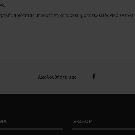
να.
 υψηλής ποιότητας μπρούτζινη κατασκευή, αποτελεί ιδανικό ενεργε
Ακολουθήστε μας
ΙΜΑ
E-SHOP