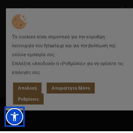
Συμβ
Fylaxta.gr
Κατά
E-mail: info@fylaxta.gr
Τηλ.: 2104946166
Συχνέ
Τηλ./Fax: 2104941483
Τα cookies είναι σημαντικά για την εύρυθμη
Όροι 
Κρέμου 116, Καλλιθέα, Αθήνα
λειτουργία του fylaxta.gr και για την βελτίωση της
Cook
online εμπειρία σας.
Προσ
(GDPR)
ΓΕΜΗ : 056925409000
Επιλέξτε «Αποδοχή» ή «Ρυθμίσεις» για να ορίσετε τις
επιλογές σας.
Αποδοχή
Απαραίτητα Μόνο
Ρυθμίσεις