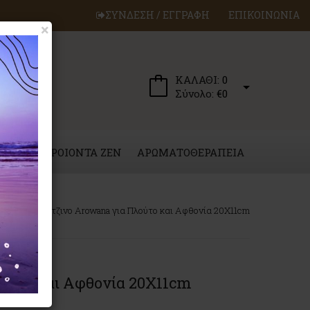
ΣΥΝΔΕΣΗ / ΕΓΓΡΑΦΗ
ΕΠΙΚΟΙΝΩΝΙΑ
×
ΚΑΛΑΘΙ:
0
Σύνολο:
€0
ΕΡΓΑ
ΠΡΟΙΟΝΤΑ ZEN
ΑΡΩΜΑΤΟΘΕΡΑΠΕΙΑ
Μπρούτζινο Arowana για Πλούτο και Αφθονία 20Χ11cm
ούτο και Αφθονία 20Χ11cm