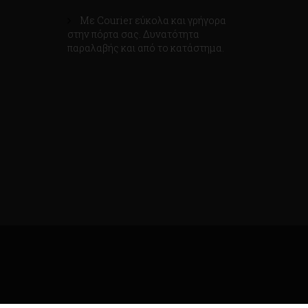
Με Courier εύκολα και γρήγορα
στην πόρτα σας. Δυνατότητα
παραλαβής και από το κατάστημα.