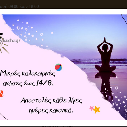
υή 09:00 έως 18:00
ΑΝΑΖΗΤΗΣΗ
ΙΚΕΣ ΕΠΙΘΥΜΙΕΣ
ΚΡΥΣΤΑΛΛΟΘΕΡΑΠΕΙΑ
ΜΑΓΙΚΑ ΣΥΝ
Home
ΠΡΟΙΟΝΤΑ ZEN
Feng Shui - Αντικείμενα
Μπρούτζινο Arowana για Πλ