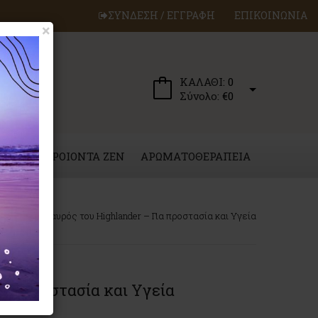
ΣΥΝΔΕΣΗ / ΕΓΓΡΑΦΗ
ΕΠΙΚΟΙΝΩΝΙΑ
×
ΚΑΛΑΘΙ:
0
Σύνολο:
€0
ΕΡΓΑ
ΠΡΟΙΟΝΤΑ ZEN
ΑΡΩΜΑΤΟΘΕΡΑΠΕΙΑ
ία
Ο Σταυρός του Highlander – Για προστασία και Υγεία
Για προστασία και Υγεία