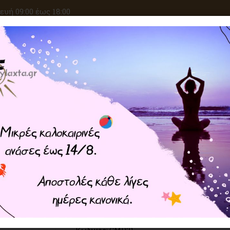
υή 09:00 έως 18:00
ΑΝΑΖΗΤΗΣΗ
ΙΚΕΣ ΕΠΙΘΥΜΙΕΣ
ΚΡΥΣΤΑΛΛΟΘΕΡΑΠΕΙΑ
ΜΑΓΙΚΑ ΣΥΝ
Home
ΦΥΛΑΧΤΑ
Κέλτικη Μαγε
Ο Σταυρός του Highlander – 