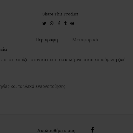
Share This Product
twitter
google-
facebook
tumblr
pinterest
plus
Περιγραφη
Μεταφορικά
γεία
αι ότι χαρίζει στον κάτοχό του καλή υγεία και χαρούμενη ζωή.
γίες και τα υλικά ενεργοποίησης.
Ακολουθήστε μας