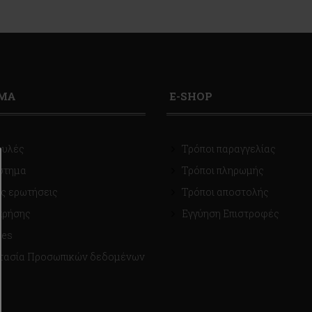
ΙΜΑ
E-SHOP
ουλές
Τρόποι παραγγελίας
στημα
Τρόποι πληρωμής
ς ερωτήσεις
Τρόποι αποστολής
χρήσης
Εγγύηση Επιστροφές
ies
τασία Προσωπικών δεδομένων