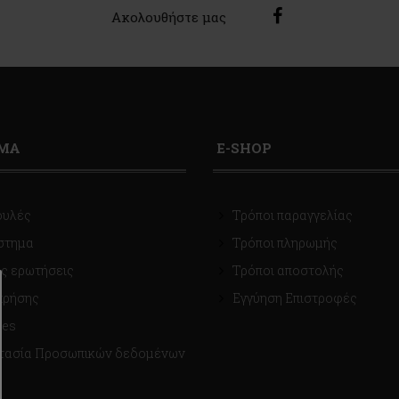
Ακολουθήστε μας
ΙΜΑ
E-SHOP
ουλές
Τρόποι παραγγελίας
στημα
Τρόποι πληρωμής
ς ερωτήσεις
Τρόποι αποστολής
χρήσης
Εγγύηση Επιστροφές
ies
τασία Προσωπικών δεδομένων