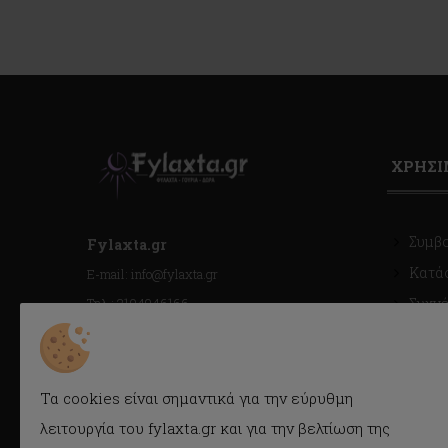
ΧΡΗΣ
Συμβ
Fylaxta.gr
Κατά
E-mail: info@fylaxta.gr
Τηλ.: 2104946166
Συχνέ
Τηλ./Fax: 2104941483
Όροι 
Κρέμου 116, Καλλιθέα, Αθήνα
Cook
Προσ
Τα cookies είναι σημαντικά για την εύρυθμη
(GDPR)
ΓΕΜΗ : 056925409000
λειτουργία του fylaxta.gr και για την βελτίωση της