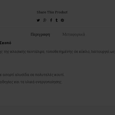
Share This Product
twitter
google-
facebook
tumblr
pinterest
plus
Περιγραφη
Μεταφορικά
 Σκοπό
ής της κλασικής πεντάλφα, τοποθετημένης σε κύκλο, λειτουργεί ως
ε ασορτί αλυσίδα σε πολυτελές κουτί.
δηγίες και τα υλικά ενεργοποίησης.