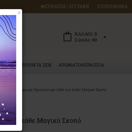
ΣΥΝΔΕΣΗ / ΕΓΓΡΑΦΗ
ΕΠΙΚΟΙΝΩΝΙΑ
×
ΚΑΛΑΘΙ:
0
Σύνολο:
€0
ΕΡΓΑ
ΠΡΟΙΟΝΤΑ ZEN
ΑΡΩΜΑΤΟΘΕΡΑΠΕΙΑ
Πεντάλφα με Ημιπολύτιμο Λίθο για κάθε Μαγικό Σκοπό
θο για κάθε Μαγικό Σκοπό