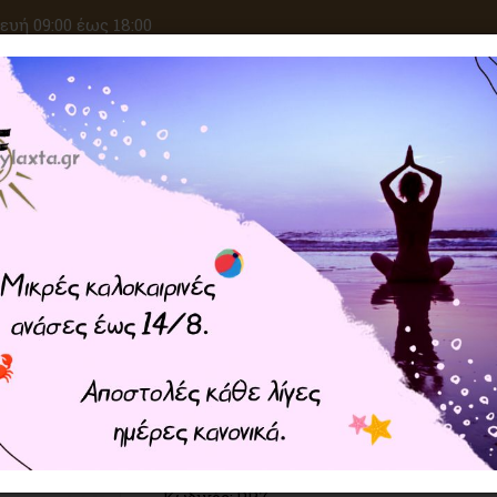
υή 09:00 έως 18:00
ΑΝΑΖΗΤΗΣΗ
ΙΚΕΣ ΕΠΙΘΥΜΙΕΣ
ΚΡΥΣΤΑΛΛΟΘΕΡΑΠΕΙΑ
ΜΑΓΙΚΑ ΣΥΝ
Home
ΦΥΛΑΧΤΑ
Μαγικές Πεντάλφες
Πεντάλφα με Ημιπολύτιμο Λί