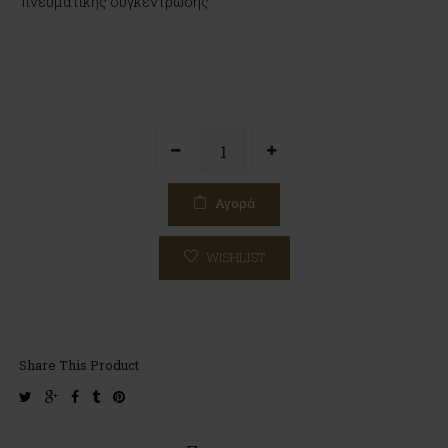
πνευματικής συγκέντρωσης.
Αγορά
WISHLIST
Share This Product
twitter
google-
facebook
tumblr
pinterest
plus