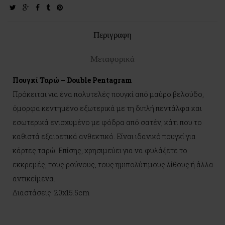
twitter
google-
facebook
tumblr
pinterest
plus
Περιγραφη
Μεταφορικά
Πουγκί Ταρώ – Double Pentagram
Πρόκειται για ένα πολυτελές πουγκί από μαύρο βελούδο,
όμορφα κεντημένο εξωτερικά με τη διπλή πεντάλφα και
εσωτερικά ενισχυμένο με φόδρα από σατέν, κάτι που το
καθιστά εξαιρετικά ανθεκτικό. Είναι ιδανικό πουγκί για
κάρτες ταρώ. Επίσης, χρησιμεύει για να φυλάξετε το
εκκρεμές, τους ρούνους, τους ημιπολύτιμους λίθους ή άλλα
αντικείμενα.
Διαστάσεις: 20x15.5cm