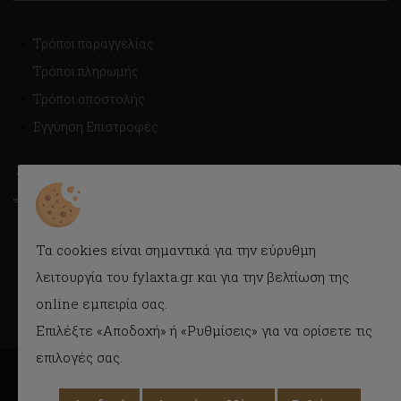
Τρόποι παραγγελίας
Τρόποι πληρωμής
Τρόποι αποστολής
Εγγύηση Επιστροφές
ΤΡΟΠΟΙ ΑΠΟΣΤΟΛΗΣ
Με Courier εύκολα και γρήγορα στην πόρτα σας.
Τα cookies είναι σημαντικά για την εύρυθμη
Δυνατότητα παραλαβής και από το κατάστημα.
λειτουργία του fylaxta.gr και για την βελτίωση της
online εμπειρία σας.
Επιλέξτε «Αποδοχή» ή «Ρυθμίσεις» για να ορίσετε τις
επιλογές σας.