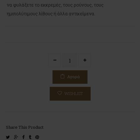
να φυλάξετε το εκκρεμές, τους ρούνους, τους
ημιπολύτιμους λίθους ή άλλα αντικείμενα.
Αγορά
WISHLIST
Share This Product
twitter
google-
facebook
tumblr
pinterest