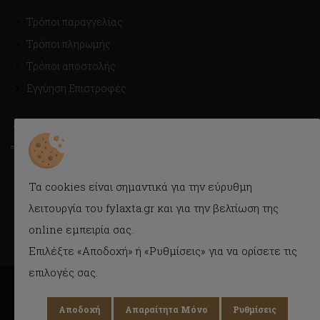
Τρόποι παραγγελίας
Τρόποι πληρωμής
Τρόποι αποστολής
Εγγύηση Επιστροφές
ΤΡΟΠΟΙ ΑΠΟΣΤΟΛΗΣ
Με Courier εύκολα και γρήγορα στην πόρτα σας.
Τα cookies είναι σημαντικά για την εύρυθμη
Δυνατότητα παραλαβής και από το κατάστημα.
λειτουργία του fylaxta.gr και για την βελτίωση της
online εμπειρία σας.
Επιλέξτε «Αποδοχή» ή «Ρυθμίσεις» για να ορίσετε τις
επιλογές σας.
Αποδοχή
Απαραίτητα Μόνο
Ρυθμίσεις