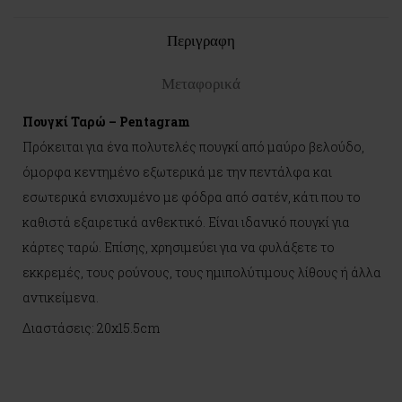
plus
Περιγραφη
Μεταφορικά
Πουγκί Ταρώ – Pentagram
Πρόκειται για ένα πολυτελές πουγκί από μαύρο βελούδο,
όμορφα κεντημένο εξωτερικά με την πεντάλφα και
εσωτερικά ενισχυμένο με φόδρα από σατέν, κάτι που το
καθιστά εξαιρετικά ανθεκτικό. Είναι ιδανικό πουγκί για
κάρτες ταρώ. Επίσης, χρησιμεύει για να φυλάξετε το
εκκρεμές, τους ρούνους, τους ημιπολύτιμους λίθους ή άλλα
αντικείμενα.
Διαστάσεις: 20x15.5cm