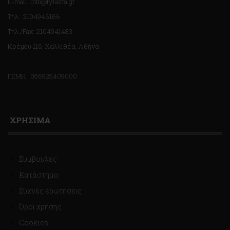
E-mail: info@fylaxta.gr
Τηλ.: 2104946166
Τηλ./Fax: 2104941483
Κρέμου 116, Καλλιθέα, Αθήνα
ΓΕΜΗ : 056925409000
ΧΡΗΣΙΜΑ
Συμβουλές
Κατάστημα
Συχνές ερωτήσεις
Όροι χρήσης
Cookies