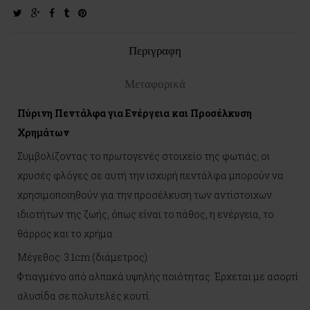
twitter
google-
facebook
tumblr
pinterest
plus
Περιγραφη
Μεταφορικά
Πύρινη Πεντάλφα για Ενέργεια και Προσέλκυση
Χρημάτων
Συμβολίζοντας το πρωτογενές στοιχείο της φωτιάς, οι
χρυσές φλόγες σε αυτή την ισχυρή πεντάλφα μπορούν να
χρησιμοποιηθούν για την προσέλκυση των αντίστοιχων
ιδιοτήτων της ζωής, όπως είναι το πάθος, η ενέργεια, το
θάρρος και το χρήμα.
Μέγεθος: 3.1cm (διάμετρος)
Φτιαγμένο από αλπακά υψηλής ποιότητας. Έρχεται με ασορτί
αλυσίδα σε πολυτελές κουτί.