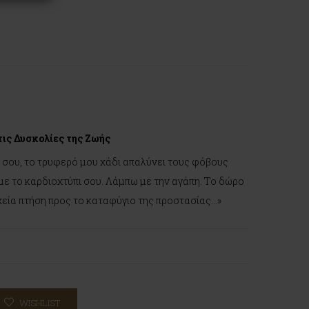
ις Δυσκολίες της Ζωής
η σου, το τρυφερό μου χάδι απαλύνει τους φόβους
με το καρδιοχτύπι σου. Λάμπω με την αγάπη. Το δώρο
χεία πτήση προς το καταφύγιο της προστασίας…»
WISHLIST