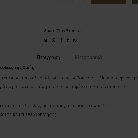
Share This Product
twitter
google-
facebook
tumblr
pinterest
plus
Περιγραφη
Μεταφορικά
κολίες της Ζωής
το τρυφερό μου χάδι απαλύνει τους φόβους σου… Νιώσε τα φτερά μ
γώ σε μια ταχεία πτήση προς το καταφύγιο της προστασίας…»
εται σε πολυτελές σατέν πουγκί με ασορτί αλυσίδα.
και τα υλικά ενεργοποίησης.