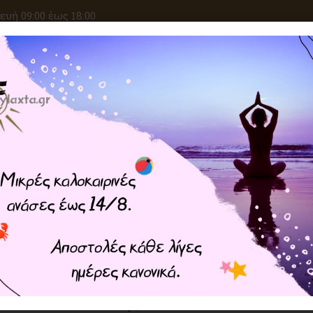
υή 09:00 έως 18:00
ΑΝΑΖΗΤΗΣΗ
ΙΚΕΣ ΕΠΙΘΥΜΙΕΣ
ΚΡΥΣΤΑΛΛΟΘΕΡΑΠΕΙΑ
ΜΑΓΙΚΑ ΣΥΝ
Home
ΦΥΛΑΧΤΑ
Μυθικά - Μεσαιωνικά
Requie
Requiem για Προστασία και 
Ζωής