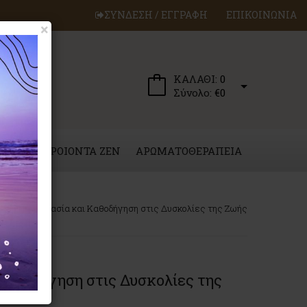
ΣΥΝΔΕΣΗ / ΕΓΓΡΑΦΗ
ΕΠΙΚΟΙΝΩΝΙΑ
×
ΚΑΛΑΘΙ:
0
Σύνολο:
€0
ΕΡΓΑ
ΠΡΟΙΟΝΤΑ ZEN
ΑΡΩΜΑΤΟΘΕΡΑΠΕΙΑ
m για Προστασία και Καθοδήγηση στις Δυσκολίες της Ζωής
Καθοδήγηση στις Δυσκολίες της