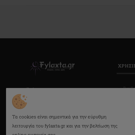
ΧΡΗΣ
Συμβ
Fylaxta.gr
Κατά
E-mail: info@fylaxta.gr
Τηλ.: 2104946166
Συχνέ
Τηλ./Fax: 2104941483
Τα cookies είναι σημαντικά για την εύρυθμη
Όροι 
Κρέμου 116, Καλλιθέα, Αθήνα
λειτουργία του fylaxta.gr και για την βελτίωση της
Cook
online εμπειρία σας.