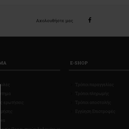
Ακολουθήστε μας
ΙΜΑ
E-SHOP
ουλές
Τρόποι παραγγελίας
στημα
Τρόποι πληρωμής
ς ερωτήσεις
Τρόποι αποστολής
χρήσης
Εγγύηση Επιστροφές
ies